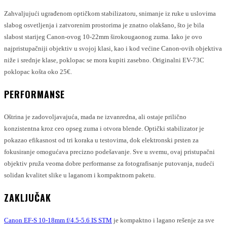
Zahvaljujući ugrađenom optičkom stabilizatoru, snimanje iz ruke u uslovima
slabog osvetljenja i zatvorenim prostorima je znatno olakšano, što je bila
slabost starijeg Canon-ovog 10-22mm širokougaonog zuma. Iako je ovo
najpristupačniji objektiv u svojoj klasi, kao i kod većine Canon-ovih objektiva
niže i srednje klase, poklopac se mora kupiti zasebno. Originalni EV-73C
poklopac košta oko 25€.
PERFORMANSE
Oštrina je zadovoljavajuća, mada ne izvanredna, ali ostaje prilično
konzistentna kroz ceo opseg zuma i otvora blende. Optički stabilizator je
pokazao efikasnost od tri koraka u testovima, dok elektronski prsten za
fokusiranje omogućava precizno podešavanje. Sve u svemu, ovaj pristupačni
objektiv pruža veoma dobre performanse za fotografisanje putovanja, nudeći
solidan kvalitet slike u laganom i kompaktnom paketu.
ZAKLJUČAK
Canon EF-S 10-18mm f/4.5-5.6 IS STM
je kompaktno i lagano rešenje za sve