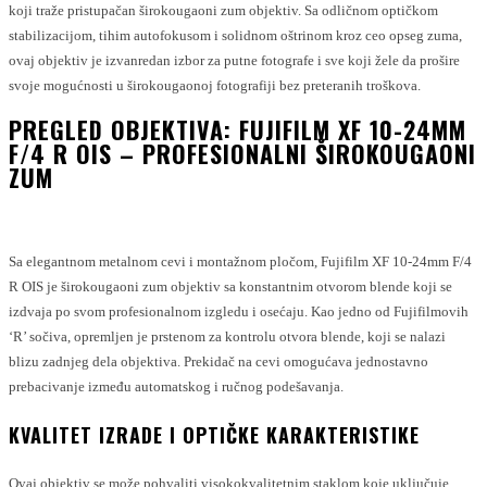
koji traže pristupačan širokougaoni zum objektiv. Sa odličnom optičkom
stabilizacijom, tihim autofokusom i solidnom oštrinom kroz ceo opseg zuma,
ovaj objektiv je izvanredan izbor za putne fotografe i sve koji žele da prošire
svoje mogućnosti u širokougaonoj fotografiji bez preteranih troškova.
PREGLED OBJEKTIVA: FUJIFILM XF 10-24MM
F/4 R OIS – PROFESIONALNI ŠIROKOUGAONI
ZUM
Sa elegantnom metalnom cevi i montažnom pločom, Fujifilm XF 10-24mm F/4
R OIS je širokougaoni zum objektiv sa konstantnim otvorom blende koji se
izdvaja po svom profesionalnom izgledu i osećaju. Kao jedno od Fujifilmovih
‘R’ sočiva, opremljen je prstenom za kontrolu otvora blende, koji se nalazi
blizu zadnjeg dela objektiva. Prekidač na cevi omogućava jednostavno
prebacivanje između automatskog i ručnog podešavanja.
KVALITET IZRADE I OPTIČKE KARAKTERISTIKE
Ovaj objektiv se može pohvaliti visokokvalitetnim staklom koje uključuje