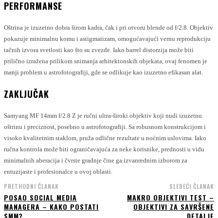
PERFORMANSE
Oštrina je izuzetno dobra širom kadra, čak i pri otvoru blende od f/2.8. Objektiv
pokazuje minimalnu komu i astigmatizam, omogućavajući vernu reprodukciju
tačnih izvora svetlosti kao što su zvezde. Iako barrel distorzija može biti
prilično izražena prilikom snimanja arhitektonskih objekata, ovaj fenomen je
manji problem u astrofotografiji, gde se odlikuje kao izuzetno efikasan alat.
ZAKLJUČAK
Samyang MF 14mm f/2.8 Z je ručni ultra-široki objektiv koji nudi izuzetnu
oštrinu i preciznost, posebno u astrofotografiji. Sa robusnom konstrukcijom i
visoko kvalitetnim staklom, pruža odlične rezultate u noćnim uslovima. Iako
ručna kontrola može biti ograničavajuća za neke korisnike, prednosti u vidu
minimalnih aberacija i čvrste gradnje čine ga izvanrednim izborom za
entuzijaste i profesionalce u ovoj oblasti.
PRETHODNI ČLANAK
SLEDEĆI ČLANAK
POSAO SOCIAL MEDIA
MAKRO OBJEKTIVI TEST –
MANAGERA – KAKO POSTATI
OBJEKTIVI ZA SAVRŠENE
SMM?
DETALJE