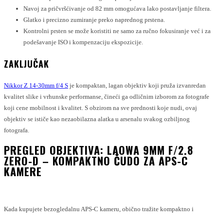
Navoj za pričvršćivanje od 82 mm omogućava lako postavljanje filtera.
Glatko i precizno zumiranje preko naprednog prstena.
Kontrolni prsten se može koristiti ne samo za ručno fokusiranje već i za
podešavanje ISO i kompenzaciju ekspozicije.
ZAKLJUČAK
Nikkor Z 14-30mm f/4 S
je kompaktan, lagan objektiv koji pruža izvanredan
kvalitet slike i vrhunske performanse, čineći ga odličnim izborom za fotografe
koji cene mobilnost i kvalitet. S obzirom na sve prednosti koje nudi, ovaj
objektiv se ističe kao nezaobilazna alatka u arsenalu svakog ozbiljnog
fotografa.
PREGLED OBJEKTIVA: LAOWA 9MM F/2.8
ZERO-D – KOMPAKTNO ČUDO ZA APS-C
KAMERE
Kada kupujete bezogledalnu APS-C kameru, obično tražite kompaktno i