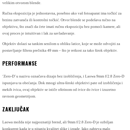
velikim otvorom blende.
Ručna ekspozicija je jednostavna, posebno ako vaš fotoaparat ima točkić za
brzinu zatvarača ili kontrolni točkić. Otvor blende se podešava ručno na
objektivu, što znači da ćete imati ručnu ekspoziciju bez pomoći kamere, ali
ovaj proces je intuitivan i lak za savladavanje.
Objektiv dolazi sa tankim senilom u obliku latice, koje se može odvojiti za
postavljanje filtera prečnika 49 mm – što je retkost za tako širok objektiv.
PERFORMANSE
‘Zero-D’ u nazivu označava dizajn bez izobličenja, i Laowa 9mm f/2.8 Zero-D
ispunjava ta obećanja. Dok mnogi ultra-široki objektivi pate od izobličenja i
mekih ivica, ovaj objektiv se ističe oštrinom od ivice do ivice i izuzetno
ravnom geometrijom.
ZAKLJUČAK
Laowa možda nije najpoznatiji brend, ali 9mm f/2.8 Zero-D je ozbiljan
konkurent kada je u pitanju kvalitet slike i izrade. Iako zahteva malo