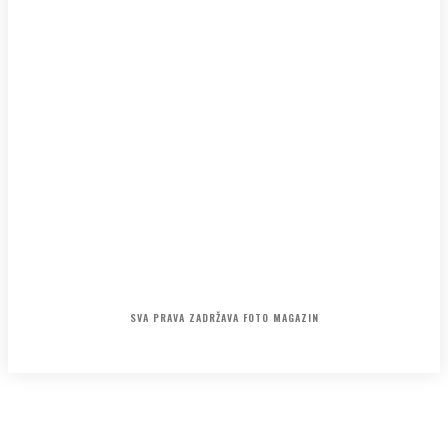
KONTAKT
O NAMA
POLITIKA PRIVATNOSTI
SVA PRAVA ZADRŽAVA FOTO MAGAZIN