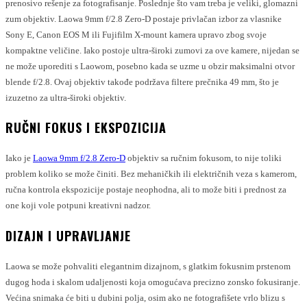
prenosivo rešenje za fotografisanje. Poslednje što vam treba je veliki, glomazni
zum objektiv. Laowa 9mm f/2.8 Zero-D postaje privlačan izbor za vlasnike
Sony E, Canon EOS M ili Fujifilm X-mount kamera upravo zbog svoje
kompaktne veličine. Iako postoje ultra-široki zumovi za ove kamere, nijedan se
ne može uporediti s Laowom, posebno kada se uzme u obzir maksimalni otvor
blende f/2.8. Ovaj objektiv takođe podržava filtere prečnika 49 mm, što je
izuzetno za ultra-široki objektiv.
RUČNI FOKUS I EKSPOZICIJA
Iako je
Laowa 9mm f/2.8 Zero-D
objektiv sa ručnim fokusom, to nije toliki
problem koliko se može činiti. Bez mehaničkih ili električnih veza s kamerom,
ručna kontrola ekspozicije postaje neophodna, ali to može biti i prednost za
one koji vole potpuni kreativni nadzor.
DIZAJN I UPRAVLJANJE
Laowa se može pohvaliti elegantnim dizajnom, s glatkim fokusnim prstenom
dugog hoda i skalom udaljenosti koja omogućava precizno zonsko fokusiranje.
Većina snimaka će biti u dubini polja, osim ako ne fotografišete vrlo blizu s