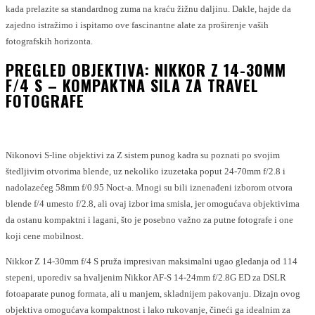
kada prelazite sa standardnog zuma na kraću žižnu daljinu. Dakle, hajde da
zajedno istražimo i ispitamo ove fascinantne alate za proširenje vaših
fotografskih horizonta.
PREGLED OBJEKTIVA: NIKKOR Z 14-30MM
F/4 S – KOMPAKTNA SILA ZA TRAVEL
FOTOGRAFE
Nikonovi S-line objektivi za Z sistem punog kadra su poznati po svojim
štedljivim otvorima blende, uz nekoliko izuzetaka poput 24-70mm f/2.8 i
nadolazećeg 58mm f/0.95 Noct-a. Mnogi su bili iznenađeni izborom otvora
blende f/4 umesto f/2.8, ali ovaj izbor ima smisla, jer omogućava objektivima
da ostanu kompaktni i lagani, što je posebno važno za putne fotografe i one
koji cene mobilnost.
Nikkor Z 14-30mm f/4 S pruža impresivan maksimalni ugao gledanja od 114
stepeni, uporediv sa hvaljenim Nikkor AF-S 14-24mm f/2.8G ED za DSLR
fotoaparate punog formata, ali u manjem, skladnijem pakovanju. Dizajn ovog
objektiva omogućava kompaktnost i lako rukovanje, čineći ga idealnim za