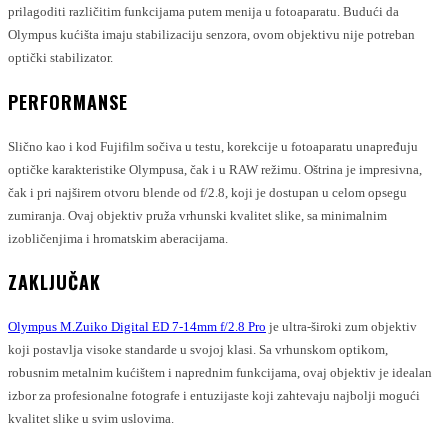
prilagoditi različitim funkcijama putem menija u fotoaparatu. Budući da
Olympus kućišta imaju stabilizaciju senzora, ovom objektivu nije potreban
optički stabilizator.
PERFORMANSE
Slično kao i kod Fujifilm sočiva u testu, korekcije u fotoaparatu unapređuju
optičke karakteristike Olympusa, čak i u RAW režimu. Oštrina je impresivna,
čak i pri najširem otvoru blende od f/2.8, koji je dostupan u celom opsegu
zumiranja. Ovaj objektiv pruža vrhunski kvalitet slike, sa minimalnim
izobličenjima i hromatskim aberacijama.
ZAKLJUČAK
Olympus M.Zuiko Digital ED 7-14mm f/2.8 Pro
je ultra-široki zum objektiv
koji postavlja visoke standarde u svojoj klasi. Sa vrhunskom optikom,
robusnim metalnim kućištem i naprednim funkcijama, ovaj objektiv je idealan
izbor za profesionalne fotografe i entuzijaste koji zahtevaju najbolji mogući
kvalitet slike u svim uslovima.