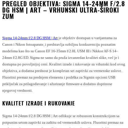
PREGLED OBJEKTIVA: SIGMA 14-24MM F/2.8
DG HSM | ART – VRHUNSKI ULTRA-ŠIROKI
ZUM
Sigma 14-24mm f/2.8 DG HSM | Art
je objektiv dostupan u varijantama za
Canon i Nikon fotoaparate, i predstavlja ozbiljnu konkurenciju poznatim
modelima kao što su Canon EF 16-35mm f/2.8L USM III i Nikkor AF-S 14-
24mm f/2.8G ED. Sigma ne samo da pruža izvanredan kvalitet slike, već je i
dostupna po povoljnijoj ceni. Kvalitet izrade i rukovanje su vrhunski kod ovog
objektiva, a dodatna prednost je kompletan set zaptivki za vremenske uslove.
Fluoritni premaz na prednjem elementu i podrška za Sigmin opcioni USB
priključak za prilagođavanje i ažuriranje firmware-a dodatno doprinose
njegovoj vrednosti.
KVALITET IZRADE I RUKOVANJE
Sigma 14-24mm f/2.8 DG HSM | Art odlikuje se robusnom konstrukcijom sa
potpunim setom zaptivki za zaštitu od vremenskih uslova. Fluoritni premaz na