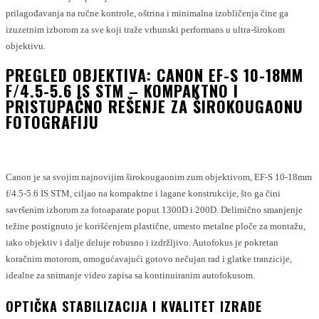
prilagođavanja na ručne kontrole, oštrina i minimalna izobličenja čine ga
izuzetnim izborom za sve koji traže vrhunski performans u ultra-širokom
objektivu.
PREGLED OBJEKTIVA: CANON EF-S 10-18MM
F/4.5-5.6 IS STM – KOMPAKTNO I
PRISTUPAČNO REŠENJE ZA ŠIROKOUGAONU
FOTOGRAFIJU
Canon je sa svojim najnovijim širokougaonim zum objektivom, EF-S 10-18mm
f/4.5-5.6 IS STM, ciljao na kompaktne i lagane konstrukcije, što ga čini
savršenim izborom za fotoaparate poput 1300D i 200D. Delimično smanjenje
težine postignuto je korišćenjem plastične, umesto metalne ploče za montažu,
iako objektiv i dalje deluje robusno i izdržljivo. Autofokus je pokretan
koračnim motorom, omogućavajući gotovo nečujan rad i glatke tranzicije,
idealne za snimanje video zapisa sa kontinuiranim autofokusom.
OPTIČKA STABILIZACIJA I KVALITET IZRADE