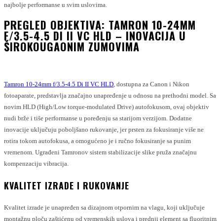
najbolje performanse u svim uslovima.
PREGLED OBJEKTIVA: TAMRON 10-24MM
F/3.5-4.5 DI II VC HLD – INOVACIJA U
ŠIROKOUGAONIM ZUMOVIMA
Tamron 10-24mm f/3.5-4.5 Di II VC HLD
, dostupna za Canon i Nikon
fotoaparate, predstavlja značajno unapređenje u odnosu na prethodni model. Sa
novim HLD (High/Low torque-modulated Drive) autofokusom, ovaj objektiv
nudi brže i tiše performanse u poređenju sa starijom verzijom. Dodatne
inovacije uključuju poboljšano rukovanje, jer prsten za fokusiranje više ne
rotira tokom autofokusa, a omogućeno je i ručno fokusiranje sa punim
vremenom. Ugrađeni Tamronov sistem stabilizacije slike pruža značajnu
kompenzaciju vibracija.
KVALITET IZRADE I RUKOVANJE
Kvalitet izrade je unapređen sa dizajnom otpornim na vlagu, koji uključuje
montažnu ploču zaštićenu od vremenskih uslova i prednji element sa fluoritnim