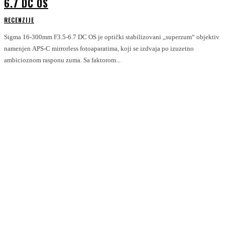
6.7 DC OS
RECENZIJE
Sigma 16-300mm F3.5-6.7 DC OS je optički stabilizovani „superzum“ objektiv
namenjen APS-C mirrorless fotoaparatima, koji se izdvaja po izuzetno
ambicioznom rasponu zuma. Sa faktorom...