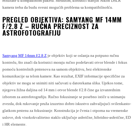
rezultate u kompaktnom paketu. Međutim, korisnici starijih Nikon DSLR
kamera treba da budu svesni mogućih problema sa kompatibilnošću.
PREGLED OBJEKTIVA: SAMYANG MF 14MM
F/2.8 Z – RUČNA PRECIZNOST ZA
ASTROFOTOGRAFIJU
Samyang MF 14mm f/2.8 Z
je objektiv koji se oslanja na potpuno ručnu
kontrolu, što znači da korisnici moraju ručno podešavati otvor blende i fokus
pomoću kontrolnih prstenova na samom objektivu, bez elektronske
komunikacije sa telom kamere. Kao rezultat, EXIF informacije specifične za
objektiv ne mogu se snimiti niti sačuvati u datotekama slika. Uprkos tome,
njegova žižna daljina od 14 mm i otvor blende f/2.8 čine ga izvanrednim
izborom za astrofotografiju. Ručno fokusiranje se posebno ističe u snimanju
zvezda, dok rukovanje pruža izuzetno dobro iskustvo zahvaljujući svilenkasto-
glatkom prstenu za fokusiranje. Konstrukcija je čvrsta i otporna na vremenske
uslove, dok visokokvalitetno staklo uključuje asferične, hibridno-asferične, ED
i HR elemente.