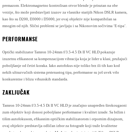
premazom. Elektromagnetno kontrolisan otvor blende je prisutan na obe
verzije, što može predstavljati izazov za vlasnike starijih Nikon DSLR kamera,
kao što su D200, D3000 i D5000, jer ovaj objektiv nije kompatibilan sa
mnogim od njih. Slični problemi se javljaju i sa Nikonovim sočivima ‘E-tipa’.
PERFORMANSE
Optički stabilizator Tamron 10-24mm f/3.5-4.5 Di II VC HLD pokazuje
izuzetnu efikasnost sa kompenzacijom vibracija koja je lider u klasi, pružajući
poboljšanje od četiri koraka. Iako autofokus nije toliko brz ili tih kao kod
nekih ultrazvučnih sistema prstenastog tipa, performanse su još uvek vrlo
konkurentne i blizu vrhunskih standarda.
ZAKLJUČAK
Tamron 10-24mm f/3.5-4.5 Di II VC HLD je značajno unapređen širokougaoni
zum objektiv koji donosi poboljšane performanse i kvalitet izrade. Sa bržim i
tišim autofokusom, efikasnim optičkim stabilizatorom i otpornim dizajnom,
ovaj objektiv predstavlja odličan izbor za fotografe koji traže kvalitetne