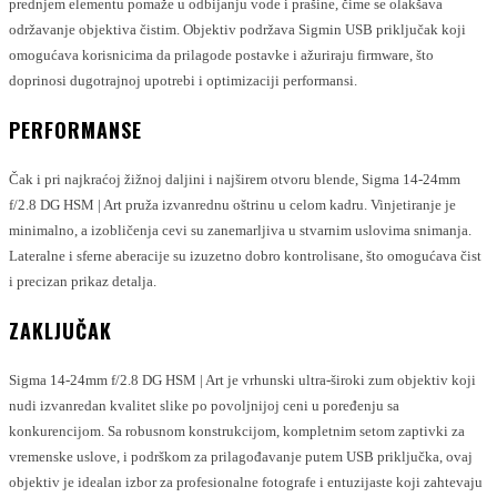
prednjem elementu pomaže u odbijanju vode i prašine, čime se olakšava
održavanje objektiva čistim. Objektiv podržava Sigmin USB priključak koji
omogućava korisnicima da prilagode postavke i ažuriraju firmware, što
doprinosi dugotrajnoj upotrebi i optimizaciji performansi.
PERFORMANSE
Čak i pri najkraćoj žižnoj daljini i najširem otvoru blende, Sigma 14-24mm
f/2.8 DG HSM | Art pruža izvanrednu oštrinu u celom kadru. Vinjetiranje je
minimalno, a izobličenja cevi su zanemarljiva u stvarnim uslovima snimanja.
Lateralne i sferne aberacije su izuzetno dobro kontrolisane, što omogućava čist
i precizan prikaz detalja.
ZAKLJUČAK
Sigma 14-24mm f/2.8 DG HSM | Art je vrhunski ultra-široki zum objektiv koji
nudi izvanredan kvalitet slike po povoljnijoj ceni u poređenju sa
konkurencijom. Sa robusnom konstrukcijom, kompletnim setom zaptivki za
vremenske uslove, i podrškom za prilagođavanje putem USB priključka, ovaj
objektiv je idealan izbor za profesionalne fotografe i entuzijaste koji zahtevaju