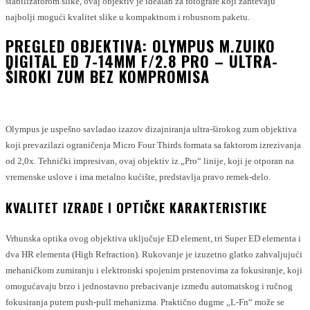
stabilizatorom slike, ovaj objektiv je idealan za fotografe koji zahtevaju
najbolji mogući kvalitet slike u kompaktnom i robusnom paketu.
PREGLED OBJEKTIVA: OLYMPUS M.ZUIKO
DIGITAL ED 7-14MM F/2.8 PRO – ULTRA-
ŠIROKI ZUM BEZ KOMPROMISA
Olympus je uspešno savladao izazov dizajniranja ultra-širokog zum objektiva
koji prevazilazi ograničenja Micro Four Thirds formata sa faktorom izrezivanja
od 2,0x. Tehnički impresivan, ovaj objektiv iz „Pro“ linije, koji je otporan na
vremenske uslove i ima metalno kućište, predstavlja pravo remek-delo.
KVALITET IZRADE I OPTIČKE KARAKTERISTIKE
Vrhunska optika ovog objektiva uključuje ED element, tri Super ED elementa i
dva HR elementa (High Refraction). Rukovanje je izuzetno glatko zahvaljujući
mehaničkom zumiranju i elektronski spojenim prstenovima za fokusiranje, koji
omogućavaju brzo i jednostavno prebacivanje između automatskog i ručnog
fokusiranja putem push-pull mehanizma. Praktično dugme „L-Fn“ može se