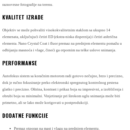
raznovrsne fotografije na terenu.
KVALITET IZRADE
Objektiv se može pohvaliti visokokvalitetnim staklom sa ukupno 14
elemenata, uključujući četiri ED (ekstra-niska disperzija) i četiri asferična
elementa. Nano Crystal Coat i fluor premaz na prednjem elementu pomažu u
odbijanju masnoća i vlage, čineći ga otpornim na teške uslove snimanja.
PERFORMANSE
Autofokus sistem sa koračnim motorom radi gotovo nečujno, brzo i precizno,
dok je ručno fokusiranje preko elektronski spregnutog kontrolnog prstena
glatko i precizno. Oštrina, kontrast i prikaz boja su impresivni, a izobličenja i
obrubi boja su minimalni. Vinjetiranje pri širokom uglu snimanja može biti
primetno, ali se lako može korigovati u postprodukciji.
DODATNE FUNKCIJE
Premaz otporan na mast i vlagu na prednjem elementu.