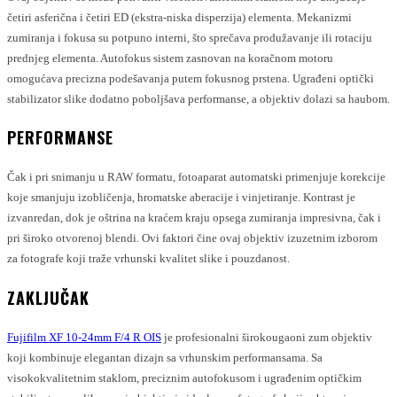
četiri asferična i četiri ED (ekstra-niska disperzija) elementa. Mekanizmi
zumiranja i fokusa su potpuno interni, što sprečava produžavanje ili rotaciju
prednjeg elementa. Autofokus sistem zasnovan na koračnom motoru
omogućava precizna podešavanja putem fokusnog prstena. Ugrađeni optički
stabilizator slike dodatno poboljšava performanse, a objektiv dolazi sa haubom.
PERFORMANSE
Čak i pri snimanju u RAW formatu, fotoaparat automatski primenjuje korekcije
koje smanjuju izobličenja, hromatske aberacije i vinjetiranje. Kontrast je
izvanredan, dok je oštrina na kraćem kraju opsega zumiranja impresivna, čak i
pri široko otvorenoj blendi. Ovi faktori čine ovaj objektiv izuzetnim izborom
za fotografe koji traže vrhunski kvalitet slike i pouzdanost.
ZAKLJUČAK
Fujifilm XF 10-24mm F/4 R OIS
je profesionalni širokougaoni zum objektiv
koji kombinuje elegantan dizajn sa vrhunskim performansama. Sa
visokokvalitetnim staklom, preciznim autofokusom i ugrađenim optičkim