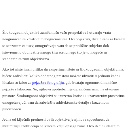
Facebook
X
Pinterest
WhatsApp
Širokougaoni objektivi transformišu vašu perspektivu i otvaraju vrata
neograničenim kreativnim mogućnostima. Ovi objektivi, dizajnirani za kamere
sa senzorom za usev, omogućavaju vam da se približite subjektu dok
istovremeno obuhvatite mnogo širu scenu nego što je to moguće sa
standardnim zum objektivima.
Ako još niste imali priliku da eksperimentišete sa širokougaonim objektivima,
bićete zadivljeni koliko dodatnog prostora možete uhvatiti u jednom kadru.
Idealan su izbor za
pejzažnu fotografiju
, gde hvataju ogromne, dinamične
pejzaže s lakoćom. No, njihova upotreba nije ograničena samo na otvorene
prostore. Širokougaoni objektivi su izuzetno korisni i u zatvorenim prostorima,
omogućavajući vam da zabeležite arhitektonske detalje s izuzetnom
preciznošću.
Jedna od ključnih prednosti ovih objektiva je njihova sposobnost da
minimizuju izobličenja na kraćem kraju opsega zuma. Ovo ih čini idealnim