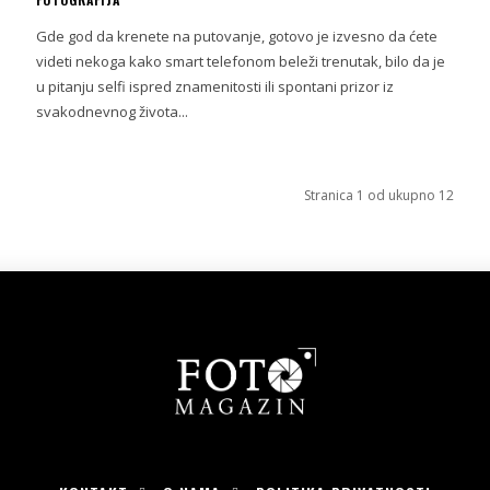
Gde god da krenete na putovanje, gotovo je izvesno da ćete
videti nekoga kako smart telefonom beleži trenutak, bilo da je
u pitanju selfi ispred znamenitosti ili spontani prizor iz
svakodnevnog života...
Stranica 1 od ukupno 12