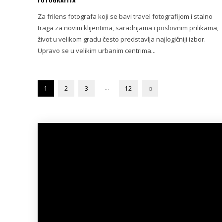
Za frilens fotografa koji se bavi travel fotografijom i stalno
traga za novim klijentima, saradnjama i poslovnim prilikama,
život u velikom gradu često predstavlja najlogičniji izbor.
Upravo se u velikim urbanim centrima...
...
1
2
3
12