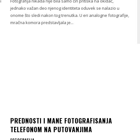
i
Fotografija nikada nije bila samo čin pritiska na okidač,
jednako važan deo njenog identiteta oduvek se nalazio u
onome što sledi nakon tog trenutka. U eri analogne fotografije,
mračna komora predstavljala je...
PREDNOSTI I MANE FOTOGRAFISANJA
TELEFONOM NA PUTOVANJIMA
FOTOGRAFIJA