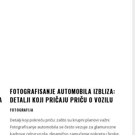
FOTOGRAFISANJE AUTOMOBILA IZBLIZA:
A
DETALJI KOJI PRIČAJU PRIČU O VOZILU
FOTOGRAFIJA
Detalji koji pokreću priču: zašto su krupni planovi važni
Fotografisanje automobila se često vezuje za glamurozne
kadrove celog vozila, dinamično zamućenje pokreta i široke