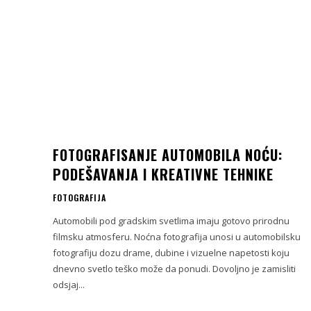
FOTOGRAFISANJE AUTOMOBILA NOĆU:
PODEŠAVANJA I KREATIVNE TEHNIKE
FOTOGRAFIJA
Automobili pod gradskim svetlima imaju gotovo prirodnu
filmsku atmosferu. Noćna fotografija unosi u automobilsku
fotografiju dozu drame, dubine i vizuelne napetosti koju
dnevno svetlo teško može da ponudi. Dovoljno je zamisliti
odsjaj...