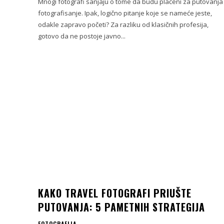
Mnogi fotografi sanjaju o tome da budu plaćeni za putovanja 
fotografisanje. Ipak, logično pitanje koje se nameće jeste,
odakle zapravo početi? Za razliku od klasičnih profesija,
gotovo da ne postoje javno...
KAKO TRAVEL FOTOGRAFI PRIUŠTE
PUTOVANJA: 5 PAMETNIH STRATEGIJA
FOTOGRAFIJA