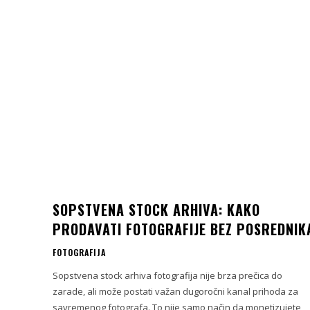
SOPSTVENA STOCK ARHIVA: KAKO
PRODAVATI FOTOGRAFIJE BEZ POSREDNIK
FOTOGRAFIJA
Sopstvena stock arhiva fotografija nije brza prečica do
zarade, ali može postati važan dugoročni kanal prihoda za
savremenog fotografa. To nije samo način da monetizujete