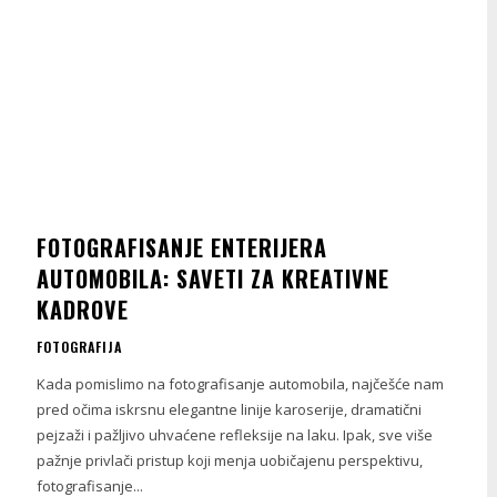
FOTOGRAFISANJE ENTERIJERA
AUTOMOBILA: SAVETI ZA KREATIVNE
KADROVE
FOTOGRAFIJA
Kada pomislimo na fotografisanje automobila, najčešće nam
pred očima iskrsnu elegantne linije karoserije, dramatični
pejzaži i pažljivo uhvaćene refleksije na laku. Ipak, sve više
pažnje privlači pristup koji menja uobičajenu perspektivu,
fotografisanje...