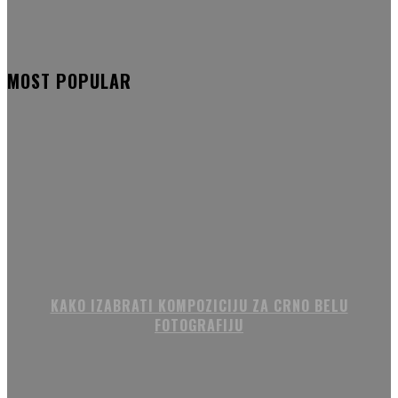
MOST POPULAR
KAKO IZABRATI KOMPOZICIJU ZA CRNO BELU
FOTOGRAFIJU