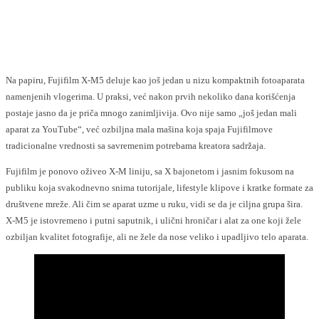
Facebook
X
Pinterest
WhatsApp
Na papiru, Fujifilm X-M5 deluje kao još jedan u nizu kompaktnih fotoaparata
namenjenih vlogerima. U praksi, već nakon prvih nekoliko dana korišćenja
postaje jasno da je priča mnogo zanimljivija. Ovo nije samo „još jedan mali
aparat za YouTube“, već ozbiljna mala mašina koja spaja Fujifilmove
tradicionalne vrednosti sa savremenim potrebama kreatora sadržaja.
Fujifilm je ponovo oživeo X-M liniju, sa X bajonetom i jasnim fokusom na
publiku koja svakodnevno snima tutorijale, lifestyle klipove i kratke formate za
društvene mreže. Ali čim se aparat uzme u ruku, vidi se da je ciljna grupa šira.
X-M5 je istovremeno i putni saputnik, i ulični hroničar i alat za one koji žele
ozbiljan kvalitet fotografije, ali ne žele da nose veliko i upadljivo telo aparata.