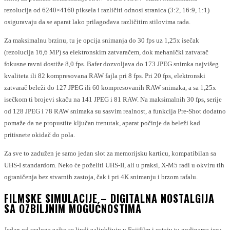
rezolucija od 6240×4160 piksela i različiti odnosi stranica (3:2, 16:9, 1:1)
osiguravaju da se aparat lako prilagođava različitim stilovima rada.
Za maksimalnu brzinu, tu je opcija snimanja do 30 fps uz 1,25x isečak
(rezolucija 16,6 MP) sa elektronskim zatvaračem, dok mehanički zatvarač
fokusne ravni dostiže 8,0 fps. Bafer dozvoljava do 173 JPEG snimka najvišeg
kvaliteta ili 82 kompresovana RAW fajla pri 8 fps. Pri 20 fps, elektronski
zatvarač beleži do 127 JPEG ili 60 kompresovanih RAW snimaka, a sa 1,25x
isečkom ti brojevi skaču na 141 JPEG i 81 RAW. Na maksimalnih 30 fps, serije
od 128 JPEG i 78 RAW snimaka su sasvim realnost, a funkcija Pre-Shot dodatno
pomaže da ne propustite ključan trenutak, aparat počinje da beleži kad
pritisnete okidač do pola.
Za sve to zadužen je samo jedan slot za memorijsku karticu, kompatibilan sa
UHS-I standardom. Neko će poželiti UHS-II, ali u praksi, X-M5 radi u okviru tih
ograničenja bez stvarnih zastoja, čak i pri 4K snimanju i brzom rafalu.
FILMSKE SIMULACIJE – DIGITALNA NOSTALGIJA
SA OZBILJNIM MOGUĆNOSTIMA
Jedan od razloga zašto se ljudi zaljubljuju u Fujifilm i ostaju tu godinama jesu