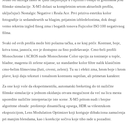
filmske simulacije. X-M5 dolazi sa kompletnim setom aktuelnih profila,
uključujući Nostalgic Negative i Reala Ace. Prvi priziva estetiku kolor
fotografije iz sedamdesetih sa blagim, prijatnim izbledelostima, dok drugi
verno rekreira izgled finog zrna i bogatih tonova Fujicolor ISO 100 negativnog
filma.
Svaki od ovih profila može biti polazna tačka, a ne kraj priče. Kontrast, boje,
kriva tona, jasnoća, sve je dostupno za fino podešavanje. Crno-beli profili
Monochrome i ACROS nude Monochrome Color opciju za toniranje u tople,
hladne, magenta ili zelene nijanse, uz standardne kolor filtre nalik klasičnim
crno-belim filmovima (žuti, crveni, zeleni). Tu su i efekti zrna, hrom boje i hrom
plave, koji daju teksturi i tonalnom kontrastu suptilan, ali primetan karakter.
Za one koji vole da eksperimentišu, automatski breketing do tri različite
filmske simulacije u jednom okidanju otvara mogućnost da već na licu mesta
uporedite različite interpretacije iste scene. X-M5 pritom nudi i brojne
algoritme obrade: proširenje dinamičkog opsega, HDR sa višestrukom
ekspozicijom, Lens Modulation Optimizer koji koriguje difrakciona zamućenja
pri manjim blendama, kao i korekcije sočiva koje tiho rade u pozadini.