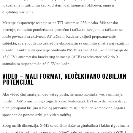
fokusiranja intuitivnim kao kod starih daljinomera i SLR-ova, samo u
digitalnoj varijanti.
Merenje ekspozicije oslanja se na TTL sistem sa 256 tačaka. Višezonsko
merenje, centralno ponderisano, prosečno i tačkasto, sve je tu, a tačkasto se
može povezati sa aktivnom AF tačkom. Kada se uključi prepoznavanje
subjekta, aparat dodatno usklađuje ekspoziciju sa onim što smatra najvažnijim
u kadru. Kontrola ekspozicije obuhvata PASM režime, AE-L, kompenzaciju do
±5,0 EV i automatsko bracketing snimanje (AEB) za sekvence od 2 do 9
snimaka sa rasponom do ±3,0 EV po kadru.
VIDEO – MALI FORMAT, NEOČEKIVANO OZBILJAN
POTENCIJAL
Ako video čini značajan deo vašeg posla, ne samo montaža, već i snimanje,
Fujifilm X-M5 ima mnogo toga da kaže. Nedostatak EVF-a ovde pada u drugi
plan, jer aparat briljira u svojoj primarnoj misiji: da bude kompaktan, lagan i
sposoban da ponese ozbiljan video sadržaj.
Zbog malih dimenzija, X-M5 se odlično slaže sa gimbalima i lakim rigovima, a
glavni točkić režima ima poseban „Vlog“ položaj, preuzet iz modela X-S20. U