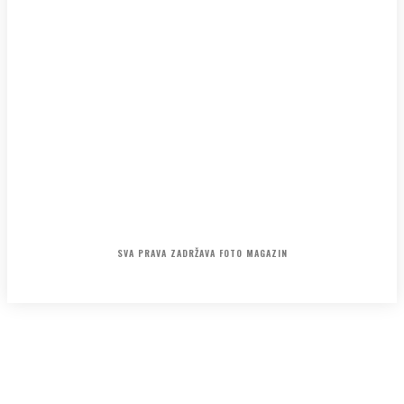
KONTAKT
O NAMA
POLITIKA PRIVATNOSTI
SVA PRAVA ZADRŽAVA FOTO MAGAZIN