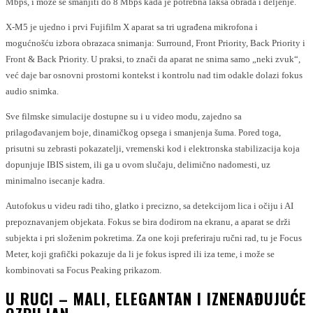
Mbps, i može se smanjiti do 8 Mbps kada je potrebna lakša obrada i deljenje.
X-M5 je ujedno i prvi Fujifilm X aparat sa tri ugrađena mikrofona i
mogućnošću izbora obrazaca snimanja: Surround, Front Priority, Back Priority i
Front & Back Priority. U praksi, to znači da aparat ne snima samo „neki zvuk“,
već daje bar osnovni prostorni kontekst i kontrolu nad tim odakle dolazi fokus
audio snimka.
Sve filmske simulacije dostupne su i u video modu, zajedno sa
prilagođavanjem boje, dinamičkog opsega i smanjenja šuma. Pored toga,
prisutni su zebrasti pokazatelji, vremenski kod i elektronska stabilizacija koja
dopunjuje IBIS sistem, ili ga u ovom slučaju, delimično nadomesti, uz
minimalno isecanje kadra.
Autofokus u videu radi tiho, glatko i precizno, sa detekcijom lica i očiju i AI
prepoznavanjem objekata. Fokus se bira dodirom na ekranu, a aparat se drži
subjekta i pri složenim pokretima. Za one koji preferiraju ručni rad, tu je Focus
Meter, koji grafički pokazuje da li je fokus ispred ili iza teme, i može se
kombinovati sa Focus Peaking prikazom.
U RUCI – MALI, ELEGANTAN I IZNENAĐUJUĆE