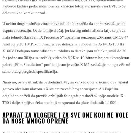
najčešće kadrira preko monitora. Za klasične fotografe, navikle na EVF, to će
delovati kao korak unazad.
U nekim drugim slučajevima, takva odluka bi značila da aparat zaslužuje tek
usputnu recenziju. Ovde to nije slučaj, jer iza tog minimalizma krije se prava
mala tehnološka zver: „X Processor 5“ uparen sa senzorom „X-Trans CMOS 4“
rezolucije 26,1 MP, kombinacija već dokazana u modelima X-T4, X-T30 II i
X100V. Dodajmo tome hibridni autofokus sa detekcijom subjekta, rafal do 20
fps (odnosno 30 fps uz isečak), video do 6,2K sa 10-bitnom bojom i kompletnu
paletu „Film Simulation“ profila i jasno je zašto X-M5 zaslužuje mnogo više od
samo brzog pregleda specifikacija.
Naravno, ostaje utisak da bi dodatni EVF, makar kao opcija, učinio ovaj aparat
gotovo idealnim ulazom u X sistem za veći broj entuzijasta. Ali Fujifilm
očigledno ne želi da previše ozbiljnih fotografa preskoči skuplje modele. X-
T50 i dalje strpljivo čeka one koji su spremni da plate dodatnih 1.100€.
APARAT ZA VLOGERE I ZA SVE ONE KOJI NE VOLE
DA NOSE MNOGO OPREME