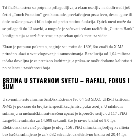
Tri fizička tastera su potpuno prilagodljiva, a ekran osetljiv na dodir nudi još
četiri „Touch Function“ gest komande, prevlačenjem prsta levo, desno, gore ili
dole možete pozvati bilo koju od preko stotinu funkcija. Quick meni može da
se prilagodi do 15 stavki, a moguće je sačuvati sedam različitih „Custom Bank“
konfiguracija za različite teme, uz poseban quick meni za video.
Ekran je potpuno pokretan, naginje se i rotira do 180°, što znači da X-M5
prirodno ulazi u svet vlogovanja i samosnimanja. Rezolucija od 1,04 miliona
tačaka dovoljna je za precizno kadriranje, a prikaz se može dodatno kalibrisati
po balansu i zasićenosti boja.
BRZINA U STVARNOM SVETU – RAFALI, FOKUS I
ŠUM
U stvarnim testovima, sa SanDisk Extreme Pro 64 GB SDXC UHS-II karticom,
X-M5 je pokazao da brojke iz specifikacija nisu puka teorija. U rafalnom
snimanju sa mehaničkim zatvaračem aparat je isporučio seriju od 117 JPEG
Large/Fine snimaka za 14,608 sekundi, što je ravno brzini od 8,0 fps.
Elektronski zatvarač podigao je ulog: 156 JPEG snimaka najboljeg kvaliteta
bez isečka snimljeno je za 7,632 sekunde, uz efektivnu brzinu od 20,44 fps.