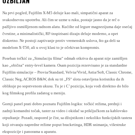
OZBILJAN
Na prvi pogled, Fujifilm X-M5 deluje kao mali, simpatični aparat za
svakodnevnu upotrebu. Ali čim se uzme u ruku, postaje jasno da je reč o
pažljivo osmišljenom radnom alatu. Kućište od legure magnezijuma daje osećaj
čvrstine, a minimalistički, RF-inspirisani dizajn deluje moderno, a opet
diskretno. Ne postoji zaptivanje protiv vremenskih uslova, što ga deli sa
modelom X-T50, ali u ovoj klasi to je očekivan kompromis.
Poseban točkić za „Simulaciju filma“ odmah otkriva da aparat nije zamišljen
kao „obična“ entry-level kamera. Osam pozicija rezervisano je za standardne
Fujifilm simulacije – Provia/Standard, Velvia/Vivid, Astia/Soft, Classic Chrome,
Classic Neg, ACROS B&W, dok su tri „FS“ slota ostavljena korisniku da ih
oblikuje po sopstvenom ukusu. Tu je i C’ pozicija, koja vodi direktno do bilo
kog filmskog profila zadatog u meniju.
Gornji panel prati dobro poznatu Fujifilm logiku: točkić režima, prednji i
zadnji komandni točak, taster za video i okidač sa priključkom za kablovsko
otpuštanje. Pozadi, raspored je čist, sa džojstikom i nekoliko funkcijskih tastera
koji otvaraju napredne režime poput bracketinga, HDR snimanja, višestruke
ekspozicije i panorama u aparatu.