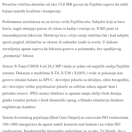
Prosečna veličina datoteke od oko 15,6 MB govori da Fujifilm uspeva da održi
balans između kvaliteta i kompresije.
Performanse autofokusa su na nivou većih Fujifilm tela. Subjekti koji se brzo
kreću, naglo menjaju pravac ili izlaze iz kadra i vraćaju se, X-M5 prati sa
iznenađujućom lakoćom. Detekcija lica i očiju ostaje stabilna čak i kad subjekt
spusti pogled, delimično se okrene ili nakratko izađe iz svetla. U slabom
osvetljenju aparat uspeva da fokusira gotovo u polumraku, bez upadljivog
„pumpanja“ fokusa.
Senzor X-Trans CMOS 4 od 26,1 MP i dalje je jedno od najjačih oružja Fujifilm
sistema. Dokazan u modelima X-T4, X-T30 i X100V, i ovde se pokazuje kao
gotovo idealan balans za APS-C: dovoljno piksela za detaljnu, oštru fotografiju,
ali i dovoljno velike pojedinačne piksele za odličan odnos signal–šum i
prirodne tonove. JPEG snimci direktno iz aparata imaju obilje finih detalja,
glatke tonalne prelaze i širok dinamički opseg, a filmske simulacije dodatno
naglašavaju karakter.
Sistem dvostrukog pojačanja (Dual Gain Output) sa osnovnim ISO vrednostima
160 i 800 omogućava da aparat zadrži kontrolu nad šumom i na višim ISO
vrednostima. Karakteristike fotografije poboljšane su za oko 2⅓ blende, što u