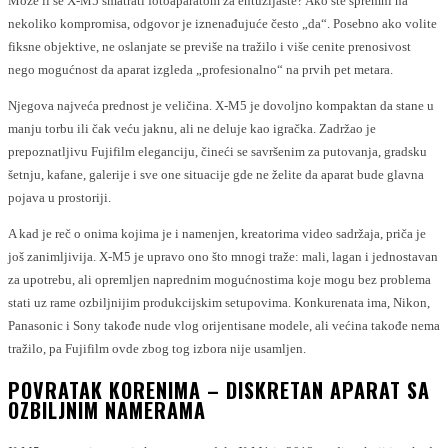
Može li se X-M5 smatrati fotoaparatom za entuzijaste? Ako ste spremni na
nekoliko kompromisa, odgovor je iznenađujuće često „da“. Posebno ako volite
fiksne objektive, ne oslanjate se previše na tražilo i više cenite prenosivost
nego mogućnost da aparat izgleda „profesionalno“ na prvih pet metara.
Njegova najveća prednost je veličina. X-M5 je dovoljno kompaktan da stane u
manju torbu ili čak veću jaknu, ali ne deluje kao igračka. Zadržao je
prepoznatljivu Fujifilm eleganciju, čineći se savršenim za putovanja, gradsku
šetnju, kafane, galerije i sve one situacije gde ne želite da aparat bude glavna
pojava u prostoriji.
A kad je reč o onima kojima je i namenjen, kreatorima video sadržaja, priča je
još zanimljivija. X-M5 je upravo ono što mnogi traže: mali, lagan i jednostavan
za upotrebu, ali opremljen naprednim mogućnostima koje mogu bez problema
stati uz rame ozbiljnijim produkcijskim setupovima. Konkurenata ima, Nikon,
Panasonic i Sony takođe nude vlog orijentisane modele, ali većina takođe nema
tražilo, pa Fujifilm ovde zbog tog izbora nije usamljen.
POVRATAK KORENIMA – DISKRETAN APARAT SA
OZBILJNIM NAMERAMA