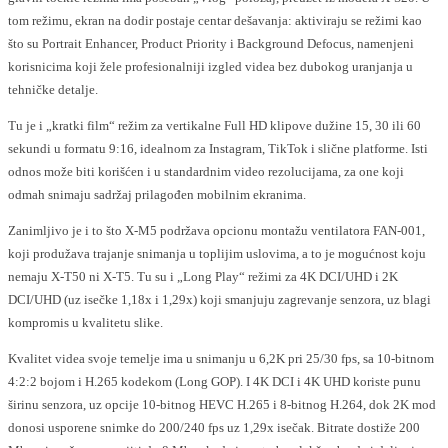
tom režimu, ekran na dodir postaje centar dešavanja: aktiviraju se režimi kao
što su Portrait Enhancer, Product Priority i Background Defocus, namenjeni
korisnicima koji žele profesionalniji izgled videa bez dubokog uranjanja u
tehničke detalje.
Tu je i „kratki film“ režim za vertikalne Full HD klipove dužine 15, 30 ili 60
sekundi u formatu 9:16, idealnom za Instagram, TikTok i slične platforme. Isti
odnos može biti korišćen i u standardnim video rezolucijama, za one koji
odmah snimaju sadržaj prilagođen mobilnim ekranima.
Zanimljivo je i to što X-M5 podržava opcionu montažu ventilatora FAN-001,
koji produžava trajanje snimanja u toplijim uslovima, a to je mogućnost koju
nemaju X-T50 ni X-T5. Tu su i „Long Play“ režimi za 4K DCI/UHD i 2K
DCI/UHD (uz isečke 1,18x i 1,29x) koji smanjuju zagrevanje senzora, uz blagi
kompromis u kvalitetu slike.
Kvalitet videa svoje temelje ima u snimanju u 6,2K pri 25/30 fps, sa 10-bitnom
4:2:2 bojom i H.265 kodekom (Long GOP). I 4K DCI i 4K UHD koriste punu
širinu senzora, uz opcije 10-bitnog HEVC H.265 i 8-bitnog H.264, dok 2K mod
donosi usporene snimke do 200/240 fps uz 1,29x isečak. Bitrate dostiže 200