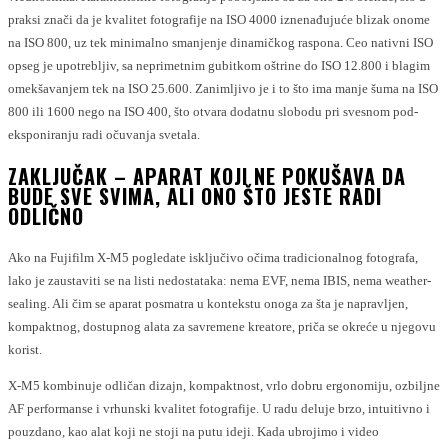
praksi znači da je kvalitet fotografije na ISO 4000 iznenađujuće blizak onome
na ISO 800, uz tek minimalno smanjenje dinamičkog raspona. Ceo nativni ISO
opseg je upotrebljiv, sa neprimetnim gubitkom oštrine do ISO 12.800 i blagim
omekšavanjem tek na ISO 25.600. Zanimljivo je i to što ima manje šuma na ISO
800 ili 1600 nego na ISO 400, što otvara dodatnu slobodu pri svesnom pod-
eksponiranju radi očuvanja svetala.
ZAKLJUČAK – APARAT KOJI NE POKUŠAVA DA
BUDE SVE SVIMA, ALI ONO ŠTO JESTE RADI
ODLIČNO
Ako na Fujifilm X-M5 pogledate isključivo očima tradicionalnog fotografa,
lako je zaustaviti se na listi nedostataka: nema EVF, nema IBIS, nema weather-
sealing. Ali čim se aparat posmatra u kontekstu onoga za šta je napravljen,
kompaktnog, dostupnog alata za savremene kreatore, priča se okreće u njegovu
korist.
X-M5 kombinuje odličan dizajn, kompaktnost, vrlo dobru ergonomiju, ozbiljne
AF performanse i vrhunski kvalitet fotografije. U radu deluje brzo, intuitivno i
pouzdano, kao alat koji ne stoji na putu ideji. Kada ubrojimo i video