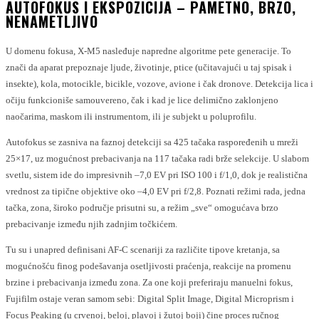
AUTOFOKUS I EKSPOZICIJA – PAMETNO, BRZO,
NENAMETLJIVO
U domenu fokusa, X-M5 nasleđuje napredne algoritme pete generacije. To
znači da aparat prepoznaje ljude, životinje, ptice (učitavajući u taj spisak i
insekte), kola, motocikle, bicikle, vozove, avione i čak dronove. Detekcija lica i
očiju funkcioniše samouvereno, čak i kad je lice delimično zaklonjeno
naočarima, maskom ili instrumentom, ili je subjekt u poluprofilu.
Autofokus se zasniva na faznoj detekciji sa 425 tačaka raspoređenih u mreži
25×17, uz mogućnost prebacivanja na 117 tačaka radi brže selekcije. U slabom
svetlu, sistem ide do impresivnih –7,0 EV pri ISO 100 i f/1,0, dok je realistična
vrednost za tipične objektive oko –4,0 EV pri f/2,8. Poznati režimi rada, jedna
tačka, zona, široko područje prisutni su, a režim „sve“ omogućava brzo
prebacivanje između njih zadnjim točkićem.
Tu su i unapred definisani AF-C scenariji za različite tipove kretanja, sa
mogućnošću finog podešavanja osetljivosti praćenja, reakcije na promenu
brzine i prebacivanja između zona. Za one koji preferiraju manuelni fokus,
Fujifilm ostaje veran samom sebi: Digital Split Image, Digital Microprism i
Focus Peaking (u crvenoj, beloj, plavoj i žutoj boji) čine proces ručnog