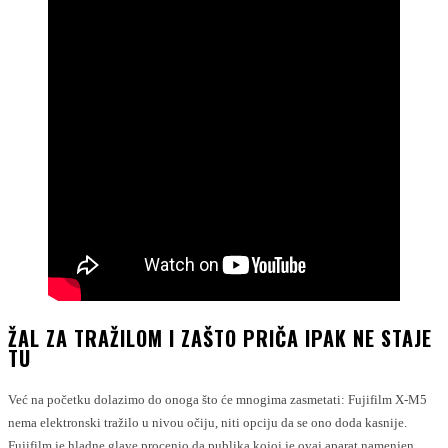
ŽAL ZA TRAŽILOM I ZAŠTO PRIČA IPAK NE STAJE
TU
Već na početku dolazimo do onoga što će mnogima zasmetati: Fujifilm X-M5
nema elektronski tražilo u nivou očiju, niti opciju da se ono doda kasnije.
Fujifilm je hladne glave procenio da publika kojoj je ovaj aparat namenjen