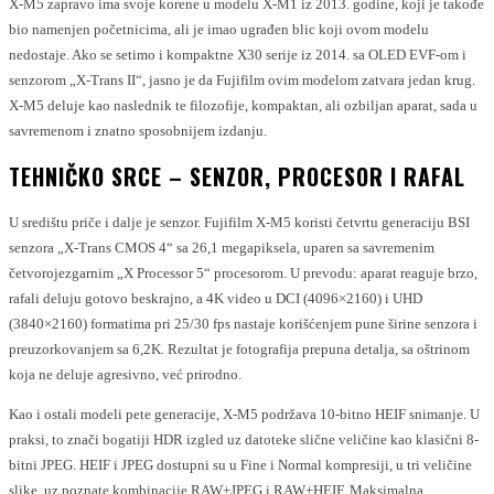
X-M5 zapravo ima svoje korene u modelu X-M1 iz 2013. godine, koji je takođe
bio namenjen početnicima, ali je imao ugrađen blic koji ovom modelu
nedostaje. Ako se setimo i kompaktne X30 serije iz 2014. sa OLED EVF-om i
senzorom „X-Trans II“, jasno je da Fujifilm ovim modelom zatvara jedan krug.
X-M5 deluje kao naslednik te filozofije, kompaktan, ali ozbiljan aparat, sada u
savremenom i znatno sposobnijem izdanju.
TEHNIČKO SRCE – SENZOR, PROCESOR I RAFAL
U središtu priče i dalje je senzor. Fujifilm X-M5 koristi četvrtu generaciju BSI
senzora „X-Trans CMOS 4“ sa 26,1 megapiksela, uparen sa savremenim
četvorojezgarnim „X Processor 5“ procesorom. U prevodu: aparat reaguje brzo,
rafali deluju gotovo beskrajno, a 4K video u DCI (4096×2160) i UHD
(3840×2160) formatima pri 25/30 fps nastaje korišćenjem pune širine senzora i
preuzorkovanjem sa 6,2K. Rezultat je fotografija prepuna detalja, sa oštrinom
koja ne deluje agresivno, već prirodno.
Kao i ostali modeli pete generacije, X-M5 podržava 10-bitno HEIF snimanje. U
praksi, to znači bogatiji HDR izgled uz datoteke slične veličine kao klasični 8-
bitni JPEG. HEIF i JPEG dostupni su u Fine i Normal kompresiji, u tri veličine
slike, uz poznate kombinacije RAW+JPEG i RAW+HEIF. Maksimalna