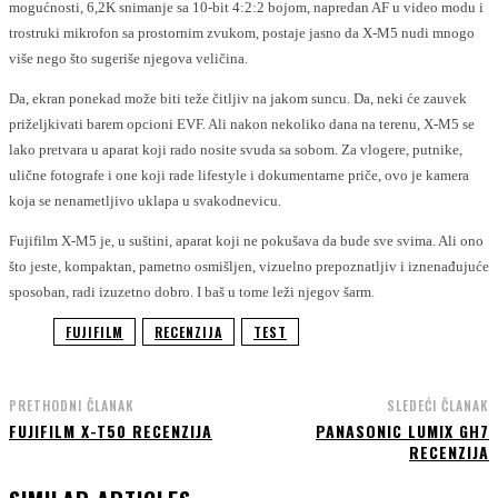
mogućnosti, 6,2K snimanje sa 10-bit 4:2:2 bojom, napredan AF u video modu i
trostruki mikrofon sa prostornim zvukom, postaje jasno da X-M5 nudi mnogo
više nego što sugeriše njegova veličina.
Da, ekran ponekad može biti teže čitljiv na jakom suncu. Da, neki će zauvek
priželjkivati barem opcioni EVF. Ali nakon nekoliko dana na terenu, X-M5 se
lako pretvara u aparat koji rado nosite svuda sa sobom. Za vlogere, putnike,
ulične fotografe i one koji rade lifestyle i dokumentarne priče, ovo je kamera
koja se nenametljivo uklapa u svakodnevicu.
Fujifilm X-M5 je, u suštini, aparat koji ne pokušava da bude sve svima. Ali ono
što jeste, kompaktan, pametno osmišljen, vizuelno prepoznatljiv i iznenađujuće
sposoban, radi izuzetno dobro. I baš u tome leži njegov šarm.
FUJIFILM
RECENZIJA
TEST
PRETHODNI ČLANAK
SLEDEĆI ČLANAK
FUJIFILM X-T50 RECENZIJA
PANASONIC LUMIX GH7
RECENZIJA