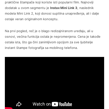
praktične štampače koji koriste isti popularni film. Najnoviji
dodatak u ovom segmentu je
Instax Mini Link 3
, naslednik
modela Mini Link 2, koji donosi suptilna unapređenja, ali i dalje
ostaje veran originalnom konceptu.
Na prvi pogled, reč je o blago redizajniranom uređaju, ali u
osnovi, većina funkcija ostala je nepromenjena. Cena je takođe
ostala ista, što ga čini zanimljivom opcijom za sve ljubitelje
instant štampe fotografija sa mobilnog telefona.