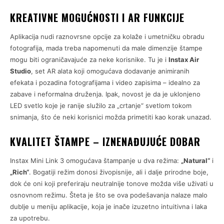
KREATIVNE MOGUĆNOSTI I AR FUNKCIJE
Aplikacija nudi raznovrsne opcije za kolaže i umetničku obradu
fotografija, mada treba napomenuti da male dimenzije štampe
mogu biti ograničavajuće za neke korisnike. Tu je i
Instax Air
Studio
, set AR alata koji omogućava dodavanje animiranih
efekata i pozadina fotografijama i video zapisima – idealno za
zabave i neformalna druženja. Ipak, novost je da je uklonjeno
LED svetlo koje je ranije služilo za „crtanje“ svetlom tokom
snimanja, što će neki korisnici možda primetiti kao korak unazad.
KVALITET ŠTAMPE – IZNENAĐUJUĆE DOBAR
Instax Mini Link 3 omogućava štampanje u dva režima:
„Natural“
i
„Rich“
. Bogatiji režim donosi živopisnije, ali i dalje prirodne boje,
dok će oni koji preferiraju neutralnije tonove možda više uživati u
osnovnom režimu. Šteta je što se ova podešavanja nalaze malo
dublje u meniju aplikacije, koja je inače izuzetno intuitivna i laka
za upotrebu.