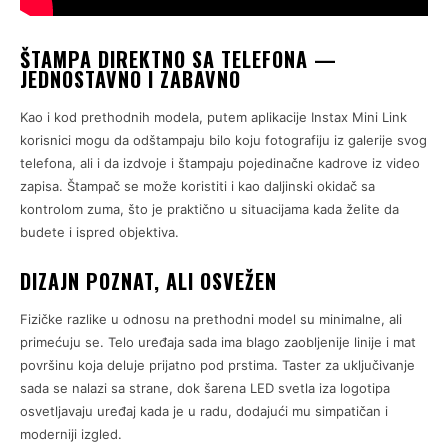
ŠTAMPA DIREKTNO SA TELEFONA —
JEDNOSTAVNO I ZABAVNO
Kao i kod prethodnih modela, putem aplikacije Instax Mini Link
korisnici mogu da odštampaju bilo koju fotografiju iz galerije svog
telefona, ali i da izdvoje i štampaju pojedinačne kadrove iz video
zapisa. Štampač se može koristiti i kao daljinski okidač sa
kontrolom zuma, što je praktično u situacijama kada želite da
budete i ispred objektiva.
DIZAJN POZNAT, ALI OSVEŽEN
Fizičke razlike u odnosu na prethodni model su minimalne, ali
primećuju se. Telo uređaja sada ima blago zaobljenije linije i mat
površinu koja deluje prijatno pod prstima. Taster za uključivanje
sada se nalazi sa strane, dok šarena LED svetla iza logotipa
osvetljavaju uređaj kada je u radu, dodajući mu simpatičan i
moderniji izgled.