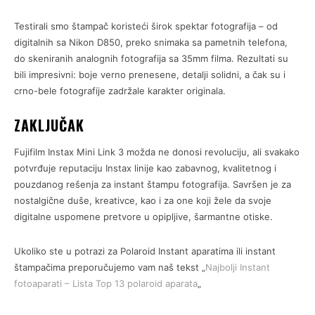
Testirali smo štampač koristeći širok spektar fotografija – od
digitalnih sa Nikon D850, preko snimaka sa pametnih telefona,
do skeniranih analognih fotografija sa 35mm filma. Rezultati su
bili impresivni: boje verno prenesene, detalji solidni, a čak su i
crno-bele fotografije zadržale karakter originala.
ZAKLJUČAK
Fujifilm Instax Mini Link 3 možda ne donosi revoluciju, ali svakako
potvrđuje reputaciju Instax linije kao zabavnog, kvalitetnog i
pouzdanog rešenja za instant štampu fotografija. Savršen je za
nostalgične duše, kreativce, kao i za one koji žele da svoje
digitalne uspomene pretvore u opipljive, šarmantne otiske.
Ukoliko ste u potrazi za Polaroid Instant aparatima ili instant
štampačima preporučujemo vam naš tekst „
Najbolji Instant
fotoaparati – Lista Top 13 polaroid aparata
„