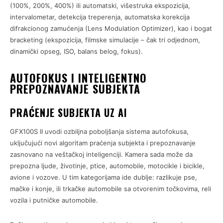
(100%, 200%, 400%) ili automatski, višestruka ekspozicija,
intervalometar, detekcija treperenja, automatska korekcija
difrakcionog zamućenja (Lens Modulation Optimizer), kao i bogat
bracketing (ekspozicija, filmske simulacije – čak tri odjednom,
dinamički opseg, ISO, balans belog, fokus).
AUTOFOKUS I INTELIGENTNO
PREPOZNAVANJE SUBJEKTA
PRAĆENJE SUBJEKTA UZ AI
GFX100S II uvodi ozbiljna poboljšanja sistema autofokusa,
uključujući novi algoritam praćenja subjekta i prepoznavanje
zasnovano na veštačkoj inteligenciji. Kamera sada može da
prepozna ljude, životinje, ptice, automobile, motocikle i bicikle,
avione i vozove. U tim kategorijama ide dublje: razlikuje pse,
mačke i konje, ili trkačke automobile sa otvorenim točkovima, reli
vozila i putničke automobile.