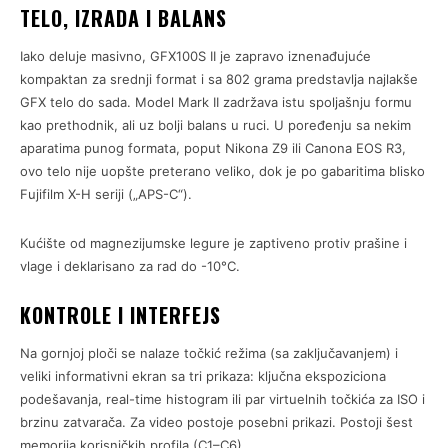
TELO, IZRADA I BALANS
Iako deluje masivno, GFX100S II je zapravo iznenađujuće
kompaktan za srednji format i sa 802 grama predstavlja najlakše
GFX telo do sada. Model Mark II zadržava istu spoljašnju formu
kao prethodnik, ali uz bolji balans u ruci. U poređenju sa nekim
aparatima punog formata, poput Nikona Z9 ili Canona EOS R3,
ovo telo nije uopšte preterano veliko, dok je po gabaritima blisko
Fujifilm X-H seriji („APS-C“).
Kućište od magnezijumske legure je zaptiveno protiv prašine i
vlage i deklarisano za rad do -10°C.
KONTROLE I INTERFEJS
Na gornjoj ploči se nalaze točkić režima (sa zaključavanjem) i
veliki informativni ekran sa tri prikaza: ključna ekspoziciona
podešavanja, real-time histogram ili par virtuelnih točkića za ISO i
brzinu zatvarača. Za video postoje posebni prikazi. Postoji šest
memorija korisničkih profila (C1–C6).