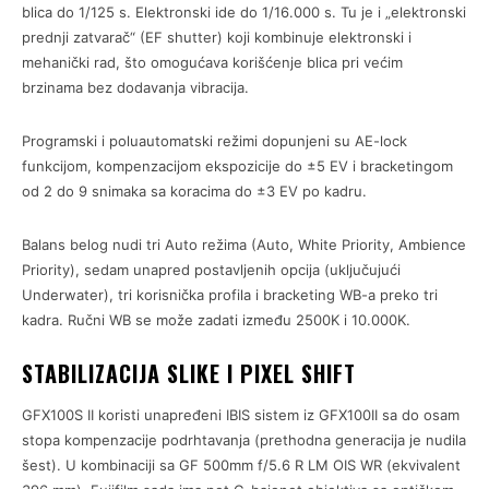
blica do 1/125 s. Elektronski ide do 1/16.000 s. Tu je i „elektronski
prednji zatvarač“ (EF shutter) koji kombinuje elektronski i
mehanički rad, što omogućava korišćenje blica pri većim
brzinama bez dodavanja vibracija.
Programski i poluautomatski režimi dopunjeni su AE-lock
funkcijom, kompenzacijom ekspozicije do ±5 EV i bracketingom
od 2 do 9 snimaka sa koracima do ±3 EV po kadru.
Balans belog nudi tri Auto režima (Auto, White Priority, Ambience
Priority), sedam unapred postavljenih opcija (uključujući
Underwater), tri korisnička profila i bracketing WB-a preko tri
kadra. Ručni WB se može zadati između 2500K i 10.000K.
STABILIZACIJA SLIKE I PIXEL SHIFT
GFX100S II koristi unapređeni IBIS sistem iz GFX100II sa do osam
stopa kompenzacije podrhtavanja (prethodna generacija je nudila
šest). U kombinaciji sa GF 500mm f/5.6 R LM OIS WR (ekvivalent