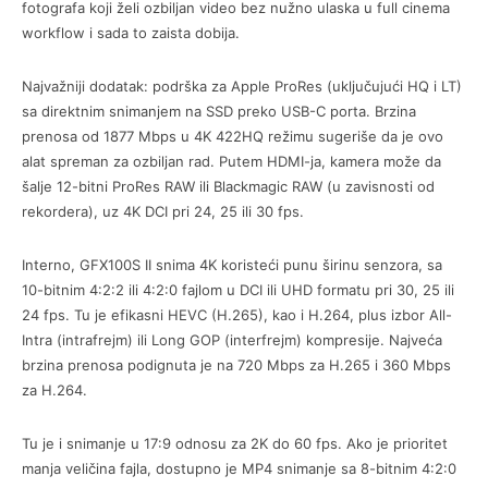
fotografa koji želi ozbiljan video bez nužno ulaska u full cinema
workflow i sada to zaista dobija.
Najvažniji dodatak: podrška za Apple ProRes (uključujući HQ i LT)
sa direktnim snimanjem na SSD preko USB-C porta. Brzina
prenosa od 1877 Mbps u 4K 422HQ režimu sugeriše da je ovo
alat spreman za ozbiljan rad. Putem HDMI-ja, kamera može da
šalje 12-bitni ProRes RAW ili Blackmagic RAW (u zavisnosti od
rekordera), uz 4K DCI pri 24, 25 ili 30 fps.
Interno, GFX100S II snima 4K koristeći punu širinu senzora, sa
10-bitnim 4:2:2 ili 4:2:0 fajlom u DCI ili UHD formatu pri 30, 25 ili
24 fps. Tu je efikasni HEVC (H.265), kao i H.264, plus izbor All-
Intra (intrafrejm) ili Long GOP (interfrejm) kompresije. Najveća
brzina prenosa podignuta je na 720 Mbps za H.265 i 360 Mbps
za H.264.
Tu je i snimanje u 17:9 odnosu za 2K do 60 fps. Ako je prioritet
manja veličina fajla, dostupno je MP4 snimanje sa 8-bitnim 4:2:0