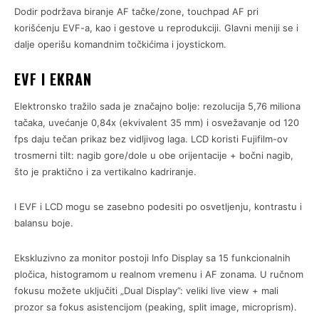
Dodir podržava biranje AF tačke/zone, touchpad AF pri
korišćenju EVF-a, kao i gestove u reprodukciji. Glavni meniji se i
dalje operišu komandnim točkićima i joystickom.
EVF I EKRAN
Elektronsko tražilo sada je značajno bolje: rezolucija 5,76 miliona
tačaka, uvećanje 0,84x (ekvivalent 35 mm) i osvežavanje od 120
fps daju tečan prikaz bez vidljivog laga. LCD koristi Fujifilm-ov
trosmerni tilt: nagib gore/dole u obe orijentacije + bočni nagib,
što je praktično i za vertikalno kadriranje.
I EVF i LCD mogu se zasebno podesiti po osvetljenju, kontrastu i
balansu boje.
Ekskluzivno za monitor postoji Info Display sa 15 funkcionalnih
pločica, histogramom u realnom vremenu i AF zonama. U ručnom
fokusu možete uključiti „Dual Display”: veliki live view + mali
prozor sa fokus asistencijom (peaking, split image, microprism).