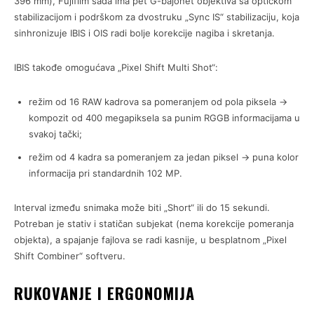
396 mm), Fujifilm sada ima pet G-bajonet objektiva sa optičkom
stabilizacijom i podrškom za dvostruku „Sync IS“ stabilizaciju, koja
sinhronizuje IBIS i OIS radi bolje korekcije nagiba i skretanja.
IBIS takođe omogućava „Pixel Shift Multi Shot“:
režim od 16 RAW kadrova sa pomeranjem od pola piksela →
kompozit od 400 megapiksela sa punim RGGB informacijama u
svakoj tački;
režim od 4 kadra sa pomeranjem za jedan piksel → puna kolor
informacija pri standardnih 102 MP.
Interval između snimaka može biti „Short“ ili do 15 sekundi.
Potreban je stativ i statičan subjekat (nema korekcije pomeranja
objekta), a spajanje fajlova se radi kasnije, u besplatnom „Pixel
Shift Combiner“ softveru.
RUKOVANJE I ERGONOMIJA