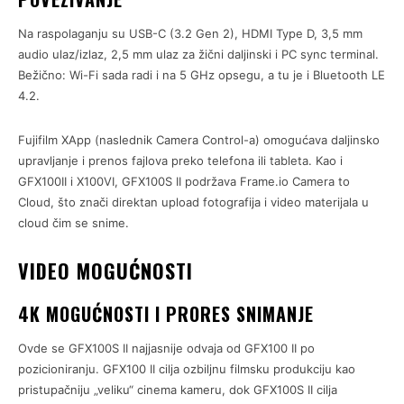
Na raspolaganju su USB-C (3.2 Gen 2), HDMI Type D, 3,5 mm
audio ulaz/izlaz, 2,5 mm ulaz za žični daljinski i PC sync terminal.
Bežično: Wi-Fi sada radi i na 5 GHz opsegu, a tu je i Bluetooth LE
4.2.
Fujifilm XApp (naslednik Camera Control-a) omogućava daljinsko
upravljanje i prenos fajlova preko telefona ili tableta. Kao i
GFX100II i X100VI, GFX100S II podržava Frame.io Camera to
Cloud, što znači direktan upload fotografija i video materijala u
cloud čim se snime.
VIDEO MOGUĆNOSTI
4K MOGUĆNOSTI I PRORES SNIMANJE
Ovde se GFX100S II najjasnije odvaja od GFX100 II po
pozicioniranju. GFX100 II cilja ozbiljnu filmsku produkciju kao
pristupačniju „veliku“ cinema kameru, dok GFX100S II cilja