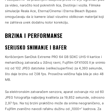
za video, naročito kod pokretnih lica, životinja i vozila. Filmske
simulacije Reala Ace, Eterna/Cinema i Eterna Bleach Bypass
omogućavaju da iz kamere izlazi vizuelno oblikovan materijal koji
ne zahteva uvek dodatnu kolor korekciju.
BRZINA I PERFORMANSE
SERIJSKO SNIMANJE I BAFER
Korišćenjem SanDisk Extreme PRO 64 GB SDXC UHS-II kartice i
mehaničkog zatvarača u žižnoj ravni, Fujifilm GFX100S II je snimio
niz od 102 JPEG datoteke (velike/superfine) za 4,393 sekunde,
što daje brzinu od 7,08 fps. Prosečna veličina fajla bila je oko 48
MB.
Sa elektronskim zatvaračem senzora, aparat ostvaruje niz od 60
JPEG fotografija najboljeg kvaliteta za 19,852 sekunde, odnosno
2,97 fps. Na toj brzini praktično može da snima neograničeno, a
Fujifilm zvanično navodi rafalnu dužinu od „1000+“ kadrova. Za