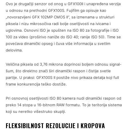
Ovo je drugačiji senzor od onog u GFX100II i unapređena verzija
u odnosu na prethodni GFX100S. Fujifilm ga opisuje kao
„novorazvijeni GFX 102MP CMOS II“, sa izmenama u strukturi
piksela i nizu mikrosočiva radi bolje osetljivosti na ivicama i
uglovima. Osnovni ISO je spušten na ISO 80 za fotografije i ISO
100 za video (proširivo naniže do ISO 40; ranije ISO 50). Time se
povećava dinamički opseg i čuva više informacija u svetlim
delovima.
Veličina piksela od 3,76 mikrona doprinosi boljem odnosu signal-
šum, što direktno znači širi dinamički raspon i čistije svetle
partije. U praksi: GFX100S II postiže nivo prikaza detalja koji full
frame konkurencija teško dostiže.
Pri osnovnoj osetljivosti ISO 80 kamera nudi dinamički raspon od
preko 14 stopa u 16-bitnom RAW formatu. To je teritorija sistema
koji su neretko višestruko skuplji.
FLEKSIBILNOST REZOLUCIJE I KROPOVA