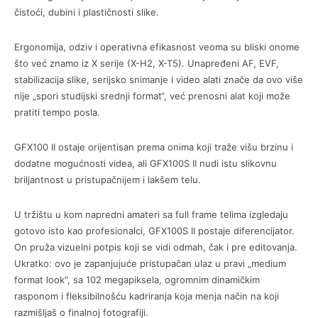
čistoći, dubini i plastičnosti slike.
Ergonomija, odziv i operativna efikasnost veoma su bliski onome
što već znamo iz X serije (X-H2, X-T5). Unapređeni AF, EVF,
stabilizacija slike, serijsko snimanje i video alati znače da ovo više
nije „spori studijski srednji format“, već prenosni alat koji može
pratiti tempo posla.
GFX100 II ostaje orijentisan prema onima koji traže višu brzinu i
dodatne mogućnosti videa, ali GFX100S II nudi istu slikovnu
briljantnost u pristupačnijem i lakšem telu.
U tržištu u kom napredni amateri sa full frame telima izgledaju
gotovo isto kao profesionalci, GFX100S II postaje diferencijator.
On pruža vizuelni potpis koji se vidi odmah, čak i pre editovanja.
Ukratko: ovo je zapanjujuće pristupačan ulaz u pravi „medium
format look“, sa 102 megapiksela, ogromnim dinamičkim
rasponom i fleksibilnošću kadriranja koja menja način na koji
razmišljaš o finalnoj fotografiji.