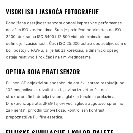
VISOKI ISO I JASNOĆA FOTOGRAFIJE
Poboljšana osetljivost senzora donosi impresivne performanse
na višim ISO vrednostima. Šum je praktično neprimetan do ISO
3200, dok se na ISO 6400 i 12.800 vidi tek minimalni pad
definicije i zasićenosti. Čak i ISO 25.600 ostaje upotrebljiv: šum u
boji postoji u RAW-u, ali je lak za korekciju, a dinamički opseg
ostaje relativno širok čak i na tim vrednostima.
OPTIKA KOJA PRATI SENZOR
Fujinon GF objektivi su sposobni da optički isprate rezoluciju od
102 megapiksela, rezultat su fajlovi sa izuzetno čistom
strukturom finih detalja i veoma glatkim tonalnim prelazima.
Direktno iz aparata, JPEG fajlovi već izgledaju „gotovo spremno
za klijenta“: prirodni tonovi kože, kontrolisan kontrast,
prepoznatljiva Fujifilm estetika.
FILMSKE SIMULACIJE I KOLOR PALETE