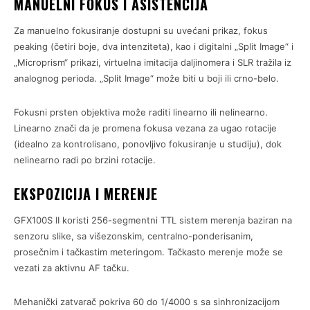
MANUELNI FOKUS I ASISTENCIJA
Za manuelno fokusiranje dostupni su uvećani prikaz, fokus
peaking (četiri boje, dva intenziteta), kao i digitalni „Split Image“ i
„Microprism“ prikazi, virtuelna imitacija daljinomera i SLR tražila iz
analognog perioda. „Split Image“ može biti u boji ili crno-belo.
Fokusni prsten objektiva može raditi linearno ili nelinearno.
Linearno znači da je promena fokusa vezana za ugao rotacije
(idealno za kontrolisano, ponovljivo fokusiranje u studiju), dok
nelinearno radi po brzini rotacije.
EKSPOZICIJA I MERENJE
GFX100S II koristi 256-segmentni TTL sistem merenja baziran na
senzoru slike, sa višezonskim, centralno-ponderisanim,
prosečnim i tačkastim meteringom. Tačkasto merenje može se
vezati za aktivnu AF tačku.
Mehanički zatvarač pokriva 60 do 1/4000 s sa sinhronizacijom