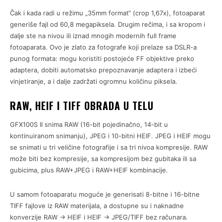
Čak i kada radi u režimu „35mm format“ (crop 1,67x), fotoaparat
generiše fajl od 60,8 megapiksela. Drugim rečima, i sa kropom i
dalje ste na nivou ili iznad mnogih modernih full frame
fotoaparata. Ovo je zlato za fotografe koji prelaze sa DSLR-a
punog formata: mogu koristiti postojeće FF objektive preko
adaptera, dobiti automatsko prepoznavanje adaptera i izbeći
vinjetiranje, a i dalje zadržati ogromnu količinu piksela.
RAW, HEIF I TIFF OBRADA U TELU
GFX100S II snima RAW (16-bit pojedinačno, 14-bit u
kontinuiranom snimanju), JPEG i 10-bitni HEIF. JPEG i HEIF mogu
se snimati u tri veličine fotografije i sa tri nivoa kompresije. RAW
može biti bez kompresije, sa kompresijom bez gubitaka ili sa
gubicima, plus RAW+JPEG i RAW+HEIF kombinacije.
U samom fotoaparatu moguće je generisati 8-bitne i 16-bitne
TIFF fajlove iz RAW materijala, a dostupne su i naknadne
konverzije RAW → HEIF i HEIF → JPEG/TIFF bez računara.