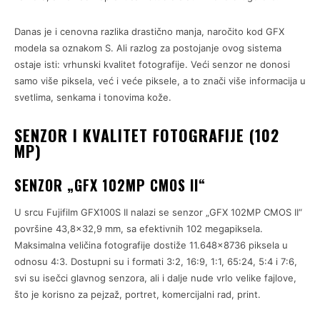
Danas je i cenovna razlika drastično manja, naročito kod GFX
modela sa oznakom S. Ali razlog za postojanje ovog sistema
ostaje isti: vrhunski kvalitet fotografije. Veći senzor ne donosi
samo više piksela, već i veće piksele, a to znači više informacija u
svetlima, senkama i tonovima kože.
SENZOR I KVALITET FOTOGRAFIJE (102
MP)
SENZOR „GFX 102MP CMOS II“
U srcu Fujifilm GFX100S II nalazi se senzor „GFX 102MP CMOS II“
površine 43,8×32,9 mm, sa efektivnih 102 megapiksela.
Maksimalna veličina fotografije dostiže 11.648×8736 piksela u
odnosu 4:3. Dostupni su i formati 3:2, 16:9, 1:1, 65:24, 5:4 i 7:6,
svi su isečci glavnog senzora, ali i dalje nude vrlo velike fajlove,
što je korisno za pejzaž, portret, komercijalni rad, print.