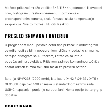
Možete prikazati mreže vodiča (3×3 ili 6×4), jednoosni ili dvoosni
nivo, histogram u realnom vremenu, upozorenja o
preeksponiranim zonama, skalu fokusa i skalu kompenzacije
ekspozicije. Sve to možeš uključiti ili sakriti.
PREGLED SNIMAKA I BATERIJA
U preglednom modu postoje četiri tipa prikaza: RGB/histogram
osvetljenosti sa blink upozorenjem, sličica + podaci o snimanju,
detaljan histogram sa AF tačkom, i stranica sa info o
podešavanjima objektiva. Pritiskom zadnjeg komandnog točkića
aparat odmah zumira fokusnu tačku za proveru oštrine.
Baterija NP-W235 (2200 mAh), ista kao u X-H2 / X-H2S / X-T5 /
GFX100II, daje oko 530 snimaka u standardnom režimu rada.
USB-C napajanje i punjenje su podržani. Nema opcije battery grip
dodatka.
POVEZIVANJE