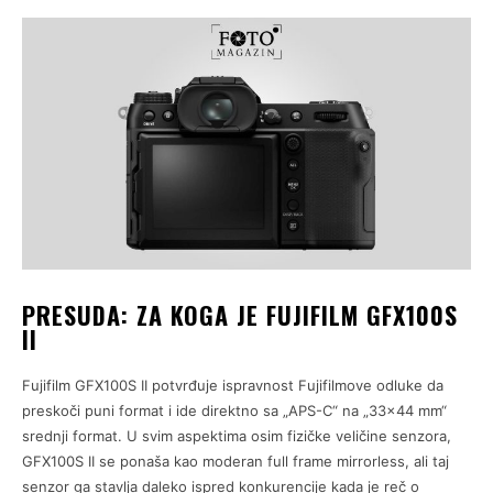
PRESUDA: ZA KOGA JE FUJIFILM GFX100S
II
Fujifilm GFX100S II potvrđuje ispravnost Fujifilmove odluke da
preskoči puni format i ide direktno sa „APS-C“ na „33×44 mm“
srednji format. U svim aspektima osim fizičke veličine senzora,
GFX100S II se ponaša kao moderan full frame mirrorless, ali taj
senzor ga stavlja daleko ispred konkurencije kada je reč o