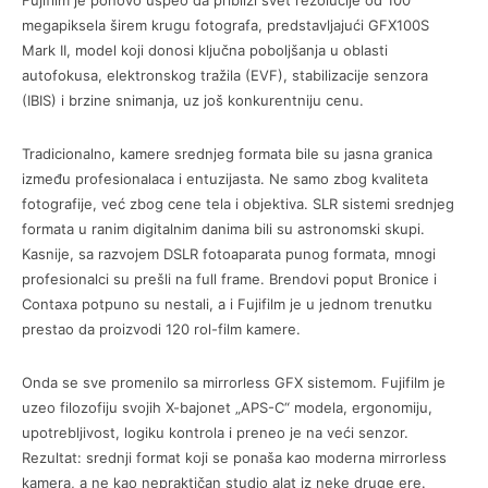
megapiksela širem krugu fotografa, predstavljajući GFX100S
Mark II, model koji donosi ključna poboljšanja u oblasti
autofokusa, elektronskog tražila (EVF), stabilizacije senzora
(IBIS) i brzine snimanja, uz još konkurentniju cenu.
Tradicionalno, kamere srednjeg formata bile su jasna granica
između profesionalaca i entuzijasta. Ne samo zbog kvaliteta
fotografije, već zbog cene tela i objektiva. SLR sistemi srednjeg
formata u ranim digitalnim danima bili su astronomski skupi.
Kasnije, sa razvojem DSLR fotoaparata punog formata, mnogi
profesionalci su prešli na full frame. Brendovi poput Bronice i
Contaxa potpuno su nestali, a i Fujifilm je u jednom trenutku
prestao da proizvodi 120 rol-film kamere.
Onda se sve promenilo sa mirrorless GFX sistemom. Fujifilm je
uzeo filozofiju svojih X-bajonet „APS-C“ modela, ergonomiju,
upotrebljivost, logiku kontrola i preneo je na veći senzor.
Rezultat: srednji format koji se ponaša kao moderna mirrorless
kamera, a ne kao nepraktičan studio alat iz neke druge ere.