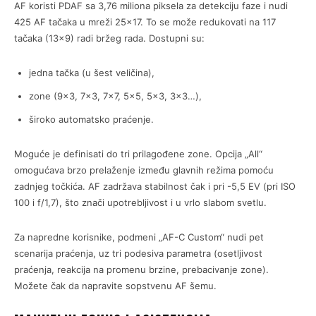
AF koristi PDAF sa 3,76 miliona piksela za detekciju faze i nudi
425 AF tačaka u mreži 25×17. To se može redukovati na 117
tačaka (13×9) radi bržeg rada. Dostupni su:
jedna tačka (u šest veličina),
zone (9×3, 7×3, 7×7, 5×5, 5×3, 3×3…),
široko automatsko praćenje.
Moguće je definisati do tri prilagođene zone. Opcija „All“
omogućava brzo prelaženje između glavnih režima pomoću
zadnjeg točkića. AF zadržava stabilnost čak i pri -5,5 EV (pri ISO
100 i f/1,7), što znači upotrebljivost i u vrlo slabom svetlu.
Za napredne korisnike, podmeni „AF-C Custom“ nudi pet
scenarija praćenja, uz tri podesiva parametra (osetljivost
praćenja, reakcija na promenu brzine, prebacivanje zone).
Možete čak da napravite sopstvenu AF šemu.