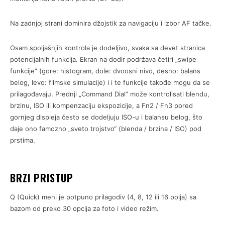
Na zadnjoj strani dominira džojstik za navigaciju i izbor AF tačke.
Osam spoljašnjih kontrola je dodeljivo, svaka sa devet stranica
potencijalnih funkcija. Ekran na dodir podržava četiri „swipe
funkcije“ (gore: histogram, dole: dvoosni nivo, desno: balans
belog, levo: filmske simulacije) i i te funkcije takođe mogu da se
prilagođavaju. Prednji „Command Dial“ može kontrolisati blendu,
brzinu, ISO ili kompenzaciju ekspozicije, a Fn2 / Fn3 pored
gornjeg displeja često se dodeljuju ISO-u i balansu belog, što
daje ono famozno „sveto trojstvo“ (blenda / brzina / ISO) pod
prstima.
BRZI PRISTUP
Q (Quick) meni je potpuno prilagodiv (4, 8, 12 ili 16 polja) sa
bazom od preko 30 opcija za foto i video režim.