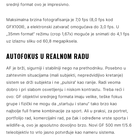
srednji format ovo je impresivno.
Maksimalna brzina fotografisanja je 7,0 fps (8,0 fps kod
GFX100II), a elektronski zatvarač omogućava do 3,0 fps. U
„35mm format“ režimu (crop 1,67x) moguće je snimati do 4,1 fps
uz izlaznu sliku od 60,8 megapiksela.
AUTOFOKUS U REALNOM RADU
AF je brži, sigurniji i stabilniji nego na prethodniku. Posebno u
zahtevnim situacijama (mali subjekti, nepredvidljivo kretanje)
sistem se drži subjekta i ne „pulsira“ kao ranije. Radi veoma
dobro i pri slabom osvetljenju i niskom kontrastu. Treba reći i
ovo: GF objektivi srednjeg formata imaju velike, teške fokus
grupe i fizički ne mogu da „startuju i stanu“ tako brzo kao
najbolje full frame kombinacije za sport. Ali u praksi, za portret,
portfolijo rad, komercijalni rad, pa čak i određene vrste sporta i
wildlife-a, ovo je apsolutno dovoljno brzo. Novi GF 500 mm f/5.6
teleobjektiv to vrlo jasno potvrđuje kao nameru sistema.