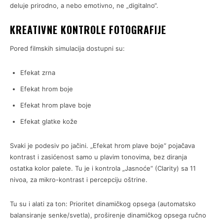
deluje prirodno, a nebo emotivno, ne „digitalno“.
KREATIVNE KONTROLE FOTOGRAFIJE
Pored filmskih simulacija dostupni su:
Efekat zrna
Efekat hrom boje
Efekat hrom plave boje
Efekat glatke kože
Svaki je podesiv po jačini. „Efekat hrom plave boje“ pojačava
kontrast i zasićenost samo u plavim tonovima, bez diranja
ostatka kolor palete. Tu je i kontrola „Jasnoće“ (Clarity) sa 11
nivoa, za mikro-kontrast i percepciju oštrine.
Tu su i alati za ton: Prioritet dinamičkog opsega (automatsko
balansiranje senke/svetla), proširenje dinamičkog opsega ručno