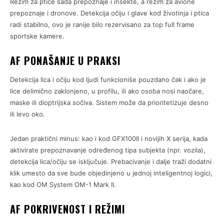
Režim za ptice sada prepoznaje i insekte, a režim za avione
prepoznaje i dronove. Detekcija očiju i glave kod životinja i ptica
radi stabilno, ovo je ranije bilo rezervisano za top full frame
sportske kamere.
AF PONAŠANJE U PRAKSI
Detekcija lica i očiju kod ljudi funkcioniše pouzdano čak i ako je
lice delimično zaklonjeno, u profilu, ili ako osoba nosi naočare,
maske ili dioptrijska sočiva. Sistem može da prioritetizuje desno
ili levo oko.
Jedan praktični minus: kao i kod GFX100II i novijih X serija, kada
aktivirate prepoznavanje određenog tipa subjekta (npr. vozila),
detekcija lica/očiju se isključuje. Prebacivanje i dalje traži dodatni
klik umesto da sve bude objedinjeno u jednoj inteligentnoj logici,
kao kod OM System OM-1 Mark II.
AF POKRIVENOST I REŽIMI