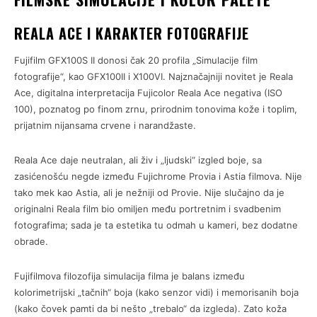
REALA ACE I KARAKTER FOTOGRAFIJE
Fujifilm GFX100S II donosi čak 20 profila „Simulacije film
fotografije“, kao GFX100II i X100VI. Najznačajniji novitet je Reala
Ace, digitalna interpretacija Fujicolor Reala Ace negativa (ISO
100), poznatog po finom zrnu, prirodnim tonovima kože i toplim,
prijatnim nijansama crvene i narandžaste.
Reala Ace daje neutralan, ali živ i „ljudski“ izgled boje, sa
zasićenošću negde između Fujichrome Provia i Astia filmova. Nije
tako mek kao Astia, ali je nežniji od Provie. Nije slučajno da je
originalni Reala film bio omiljen među portretnim i svadbenim
fotografima; sada je ta estetika tu odmah u kameri, bez dodatne
obrade.
Fujifilmova filozofija simulacija filma je balans između
kolorimetrijski „tačnih“ boja (kako senzor vidi) i memorisanih boja
(kako čovek pamti da bi nešto „trebalo“ da izgleda). Zato koža