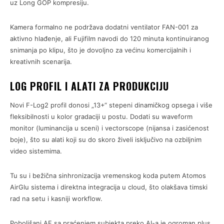
uz Long GOP kompresiju.
Kamera formalno ne podržava dodatni ventilator FAN-001 za
aktivno hlađenje, ali Fujifilm navodi do 120 minuta kontinuiranog
snimanja po klipu, što je dovoljno za većinu komercijalnih i
kreativnih scenarija.
LOG PROFIL I ALATI ZA PRODUKCIJU
Novi F-Log2 profil donosi „13+“ stepeni dinamičkog opsega i više
fleksibilnosti u kolor gradaciji u postu. Dodati su waveform
monitor (luminancija u sceni) i vectorscope (nijansa i zasićenost
boje), što su alati koji su do skoro živeli isključivo na ozbiljnim
video sistemima.
Tu su i bežična sinhronizacija vremenskog koda putem Atomos
AirGlu sistema i direktna integracija u cloud, što olakšava timski
rad na setu i kasniji workflow.
Poboljšani AF sa praćenjem subjekta preko AI-a je ogroman plus