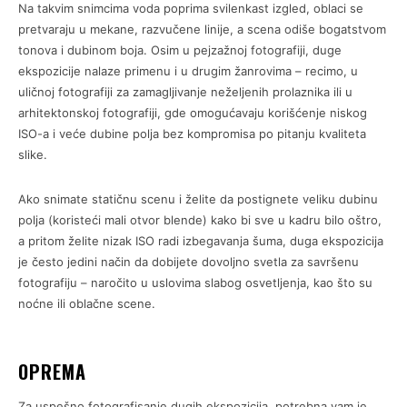
Na takvim snimcima voda poprima svilenkast izgled, oblaci se
pretvaraju u mekane, razvučene linije, a scena odiše bogatstvom
tonova i dubinom boja. Osim u pejzažnoj fotografiji, duge
ekspozicije nalaze primenu i u drugim žanrovima – recimo, u
uličnoj fotografiji za zamagljivanje neželjenih prolaznika ili u
arhitektonskoj fotografiji, gde omogućavaju korišćenje niskog
ISO-a i veće dubine polja bez kompromisa po pitanju kvaliteta
slike.
Ako snimate statičnu scenu i želite da postignete veliku dubinu
polja (koristeći mali otvor blende) kako bi sve u kadru bilo oštro,
a pritom želite nizak ISO radi izbegavanja šuma, duga ekspozicija
je često jedini način da dobijete dovoljno svetla za savršenu
fotografiju – naročito u uslovima slabog osvetljenja, kao što su
noćne ili oblačne scene.
OPREMA
Za uspešno fotografisanje dugih ekspozicija, potrebna vam je