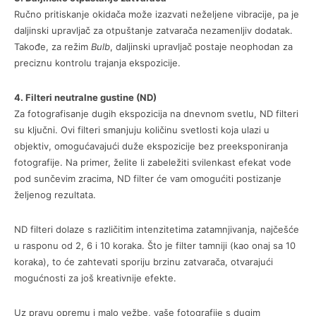
Ručno pritiskanje okidača može izazvati neželjene vibracije, pa je
daljinski upravljač za otpuštanje zatvarača nezamenljiv dodatak.
Takođe, za režim
Bulb
, daljinski upravljač postaje neophodan za
preciznu kontrolu trajanja ekspozicije.
4. Filteri neutralne gustine (ND)
Za fotografisanje dugih ekspozicija na dnevnom svetlu, ND filteri
su ključni. Ovi filteri smanjuju količinu svetlosti koja ulazi u
objektiv, omogućavajući duže ekspozicije bez preeksponiranja
fotografije. Na primer, želite li zabeležiti svilenkast efekat vode
pod sunčevim zracima, ND filter će vam omogućiti postizanje
željenog rezultata.
ND filteri dolaze s različitim intenzitetima zatamnjivanja, najčešće
u rasponu od 2, 6 i 10 koraka. Što je filter tamniji (kao onaj sa 10
koraka), to će zahtevati sporiju brzinu zatvarača, otvarajući
mogućnosti za još kreativnije efekte.
Uz pravu opremu i malo vežbe, vaše fotografije s dugim