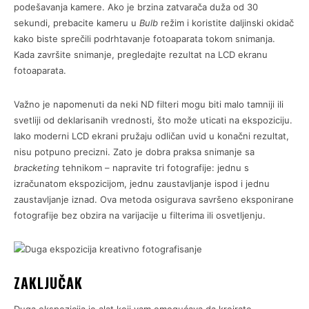
podešavanja kamere. Ako je brzina zatvarača duža od 30
sekundi, prebacite kameru u
Bulb
režim i koristite daljinski okidač
kako biste sprečili podrhtavanje fotoaparata tokom snimanja.
Kada završite snimanje, pregledajte rezultat na LCD ekranu
fotoaparata.
Važno je napomenuti da neki ND filteri mogu biti malo tamniji ili
svetliji od deklarisanih vrednosti, što može uticati na ekspoziciju.
Iako moderni LCD ekrani pružaju odličan uvid u konačni rezultat,
nisu potpuno precizni. Zato je dobra praksa snimanje sa
bracketing
tehnikom – napravite tri fotografije: jednu s
izračunatom ekspozicijom, jednu zaustavljanje ispod i jednu
zaustavljanje iznad. Ova metoda osigurava savršeno eksponirane
fotografije bez obzira na varijacije u filterima ili osvetljenju.
ZAKLJUČAK
Duga ekspozicija je alat koji vam omogućava da kreirate