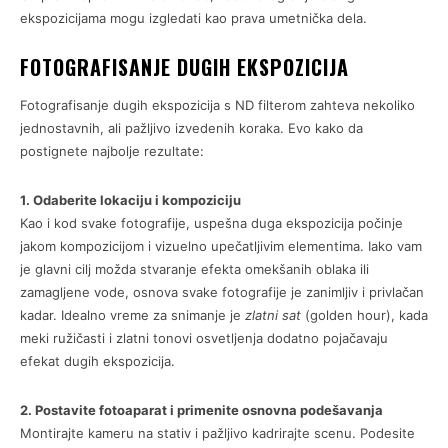
ekspozicijama mogu izgledati kao prava umetnička dela.
FOTOGRAFISANJE DUGIH EKSPOZICIJA
Fotografisanje dugih ekspozicija s ND filterom zahteva nekoliko
jednostavnih, ali pažljivo izvedenih koraka. Evo kako da
postignete najbolje rezultate:
1. Odaberite lokaciju i kompoziciju
Kao i kod svake fotografije, uspešna duga ekspozicija počinje
jakom kompozicijom i vizuelno upečatljivim elementima. Iako vam
je glavni cilj možda stvaranje efekta omekšanih oblaka ili
zamagljene vode, osnova svake fotografije je zanimljiv i privlačan
kadar. Idealno vreme za snimanje je
zlatni sat
(golden hour), kada
meki ružičasti i zlatni tonovi osvetljenja dodatno pojačavaju
efekat dugih ekspozicija.
2. Postavite fotoaparat i primenite osnovna podešavanja
Montirajte kameru na stativ i pažljivo kadrirajte scenu. Podesite