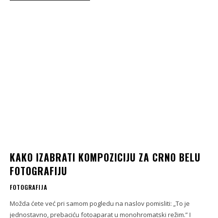
KAKO IZABRATI KOMPOZICIJU ZA CRNO BELU
FOTOGRAFIJU
FOTOGRAFIJA
Možda ćete već pri samom pogledu na naslov pomisliti: „To je
jednostavno, prebaciću fotoaparat u monohromatski režim.” I