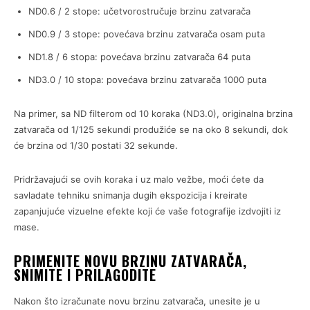
ND0.6 / 2 stope: učetvorostručuje brzinu zatvarača
ND0.9 / 3 stope: povećava brzinu zatvarača osam puta
ND1.8 / 6 stopa: povećava brzinu zatvarača 64 puta
ND3.0 / 10 stopa: povećava brzinu zatvarača 1000 puta
Na primer, sa ND filterom od 10 koraka (ND3.0), originalna brzina
zatvarača od 1/125 sekundi produžiće se na oko 8 sekundi, dok
će brzina od 1/30 postati 32 sekunde.
Pridržavajući se ovih koraka i uz malo vežbe, moći ćete da
savladate tehniku snimanja dugih ekspozicija i kreirate
zapanjujuće vizuelne efekte koji će vaše fotografije izdvojiti iz
mase.
PRIMENITE NOVU BRZINU ZATVARAČA,
SNIMITE I PRILAGODITE
Nakon što izračunate novu brzinu zatvarača, unesite je u