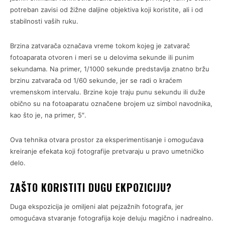
potreban zavisi od žižne daljine objektiva koji koristite, ali i od
stabilnosti vaših ruku.
Brzina zatvarača označava vreme tokom kojeg je zatvarač
fotoaparata otvoren i meri se u delovima sekunde ili punim
sekundama. Na primer, 1/1000 sekunde predstavlja znatno bržu
brzinu zatvarača od 1/60 sekunde, jer se radi o kraćem
vremenskom intervalu. Brzine koje traju punu sekundu ili duže
obično su na fotoaparatu označene brojem uz simbol navodnika,
kao što je, na primer, 5″.
Ova tehnika otvara prostor za eksperimentisanje i omogućava
kreiranje efekata koji fotografije pretvaraju u pravo umetničko
delo.
ZAŠTO KORISTITI DUGU EKPOZICIJU?
Duga ekspozicija je omiljeni alat pejzažnih fotografa, jer
omogućava stvaranje fotografija koje deluju magično i nadrealno.