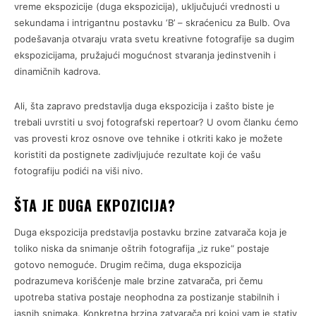
vreme ekspozicije (duga ekspozicija), uključujući vrednosti u
sekundama i intrigantnu postavku ‘B’ – skraćenicu za Bulb. Ova
podešavanja otvaraju vrata svetu kreativne fotografije sa dugim
ekspozicijama, pružajući mogućnost stvaranja jedinstvenih i
dinamičnih kadrova.
Ali, šta zapravo predstavlja duga ekspozicija i zašto biste je
trebali uvrstiti u svoj fotografski repertoar? U ovom članku ćemo
vas provesti kroz osnove ove tehnike i otkriti kako je možete
koristiti da postignete zadivljujuće rezultate koji će vašu
fotografiju podići na viši nivo.
ŠTA JE DUGA EKPOZICIJA?
Duga ekspozicija predstavlja postavku brzine zatvarača koja je
toliko niska da snimanje oštrih fotografija „iz ruke“ postaje
gotovo nemoguće. Drugim rečima, duga ekspozicija
podrazumeva korišćenje male brzine zatvarača, pri čemu
upotreba stativa postaje neophodna za postizanje stabilnih i
jasnih snimaka. Konkretna brzina zatvarača pri kojoj vam je stativ