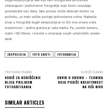
očaravajuće i jedinstvene fotografije koje često ostavljaju
posmatrače bez daha. Iako proces može delovati složen na
početku, uz malo vežbe postaje jednostavna rutina. Najlepša
stvar u fotografiji dugih ekspozicija je to što ona otvara vrata
kreativnosti – jedina granica je vaša mašta. Pa, uzmite kameru,
stativ i ND filtere, i krenite u stvaranje svojih umetničkih remek-
dela!
EKSPOZICIJA
FOTO SAVETI
FOTOGRAFIJA
PRETHODNI ČLANAK
SLEDEĆI ČLANAK
VODIČ ZA KORIŠĆENJE
OKVIR U OKVIRU – TEHNIKA
BLICA PRILIKOM
KOJA PODIŽE KREATIVNOST
FOTOGRFISANJA
NA VIŠI NIVO
SIMILAR ARTICLES