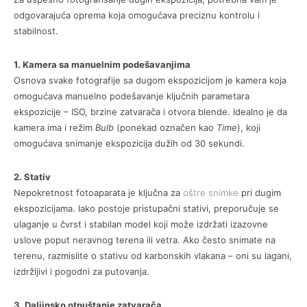
odgovarajuća oprema koja omogućava preciznu kontrolu i
stabilnost.
1. Kamera sa manuelnim podešavanjima
Osnova svake fotografije sa dugom ekspozicijom je kamera koja
omogućava manuelno podešavanje ključnih parametara
ekspozicije – ISO, brzine zatvarača i otvora blende. Idealno je da
kamera ima i režim
Bulb
(ponekad označen kao
Time
), koji
omogućava snimanje ekspozicija dužih od 30 sekundi.
2. Stativ
Nepokretnost fotoaparata je ključna za
oštre snimke
pri dugim
ekspozicijama. Iako postoje pristupačni stativi, preporučuje se
ulaganje u čvrst i stabilan model koji može izdržati izazovne
uslove poput neravnog terena ili vetra. Ako često snimate na
terenu, razmislite o stativu od karbonskih vlakana – oni su lagani,
izdržljivi i pogodni za putovanja.
3. Daljinsko otpuštanje zatvarača