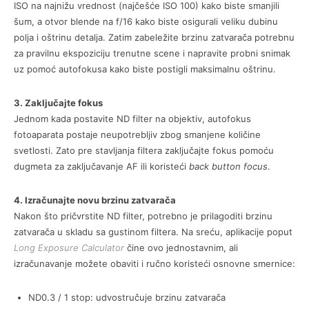
ISO na najnižu vrednost (najčešće ISO 100) kako biste smanjili
šum, a otvor blende na f/16 kako biste osigurali veliku dubinu
polja i oštrinu detalja. Zatim zabeležite brzinu zatvarača potrebnu
za pravilnu ekspoziciju trenutne scene i napravite probni snimak
uz pomoć autofokusa kako biste postigli maksimalnu oštrinu.
3. Zaključajte fokus
Jednom kada postavite ND filter na objektiv, autofokus
fotoaparata postaje neupotrebljiv zbog smanjene količine
svetlosti. Zato pre stavljanja filtera zaključajte fokus pomoću
dugmeta za zaključavanje AF ili koristeći
back button focus
.
4. Izračunajte novu brzinu zatvarača
Nakon što pričvrstite ND filter, potrebno je prilagoditi brzinu
zatvarača u skladu sa gustinom filtera. Na sreću, aplikacije poput
Long Exposure Calculator
čine ovo jednostavnim, ali
izračunavanje možete obaviti i ručno koristeći osnovne smernice:
ND0.3 / 1 stop: udvostručuje brzinu zatvarača